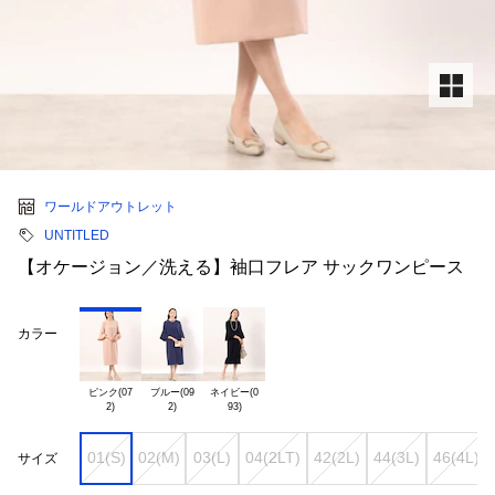
ワールドアウトレット
UNTITLED
【オケージョン／洗える】袖口フレア サックワンピース
カラー
ピンク(07

ブルー(09

ネイビー(0

01(S)
02(M)
03(L)
04(2LT)
42(2L)
44(3L)
46(4L)
サイズ