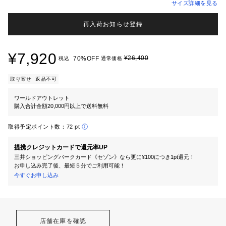
サイズ詳細を見る
再入荷お知らせ登録
¥7,920
¥26,400
70%OFF
税込
通常価格
取り寄せ
返品不可
ワールドアウトレット
購入合計金額20,000円以上で送料無料
取得予定ポイント数：
72 pt
提携クレジットカードで還元率UP
三井ショッピングパークカード《セゾン》なら更に¥100につき1pt還元！
お申し込み完了後、最短５分でご利用可能！
今すぐお申し込み
店舗在庫を確認