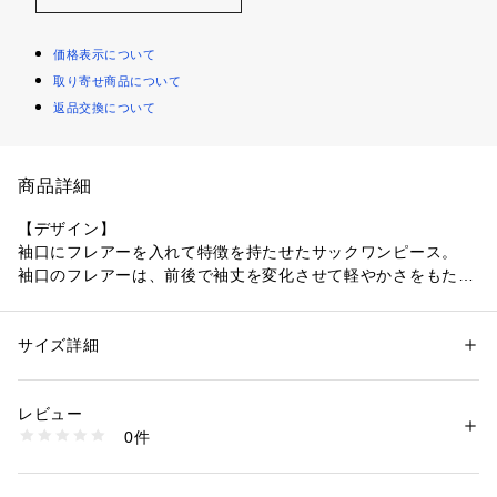
価格表示について
取り寄せ商品について
返品交換について
商品詳細
【デザイン】
袖口にフレアーを入れて特徴を持たせたサックワンピース。
袖口のフレアーは、前後で袖丈を変化させて軽やかさをもたせ
ています。
アンタイトルで人気のデザインのカラー追加です。
※ポケットなし
サイズ詳細
性別：
レディース
カテゴリー：
ファッション
 ＞ 
ワンピース・ドレス
 ＞ 
ワンピース
素材：表地: ポリエステル100％ 裏地: ポリエステル100％
【素材】
生産国：日本製
レビュー
シルキータッチなダブルクロスのツイル。
商品番号：
1096000000989 
（モール）
0件
適度な落ち感と上品な光沢が特長です。
153-51004 （ショップ）
またポリウレタンを使わずともタテヨコに伸縮性があり着心地
を快適にしてくれます。