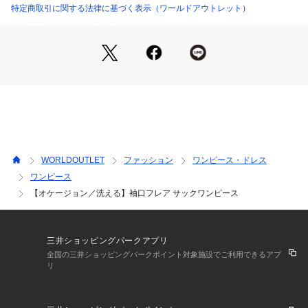
※袖以外裏地あり
特定商取引に関する法律に基づく表示（ワールドアウトレット）
【着こなしポイント】
1枚で華やかに着ていただけます。
パールのアクセサリーなどでドレススタイルが完成します。
こちらの商品はトール＆エクストララージサイズも展開してお
ります。
WORLDOUTLET
ファッション
ワンピース・ドレス
ワンピース
【オケージョン／洗える】袖口フレア サックワンピース
三井ショッピングパークアプリ
全国の三井ショッピングパークポイント対象施設でご利用できるアプ
リ