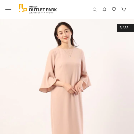
3
/
33