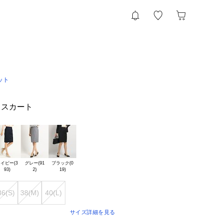
ット
トスカート
イビー(3

グレー(91

ブラック(0

36(S)
38(M)
40(L)
サイズ詳細を見る