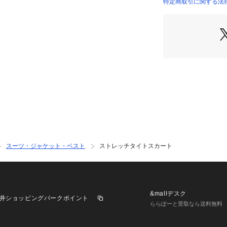
S:127ー71600 L:
特定商取引に関する法
1年を通じて着用
スーツ・ジャケット・ベスト
ストレッチタイトスカート
&mallデスク
井ショッピングパークポイント
ららぽーと受取なら送料無料