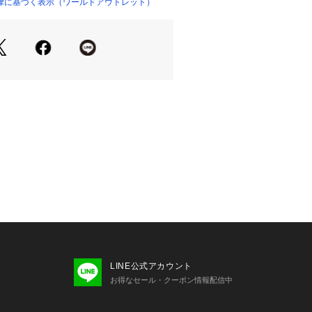
127ー71700
律に基づく表示（ワールドアウトレット）
いただける商品です。
LINE公式アカウント
お得なセール・クーポン情報配信中