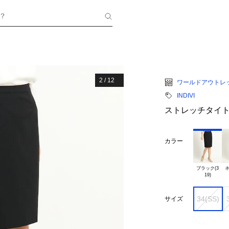
？
2
/
12
ワールドアウトレ
INDIVI
ストレッチタイ
カラー
ブラック(3

ネ
34(SS)
サイズ