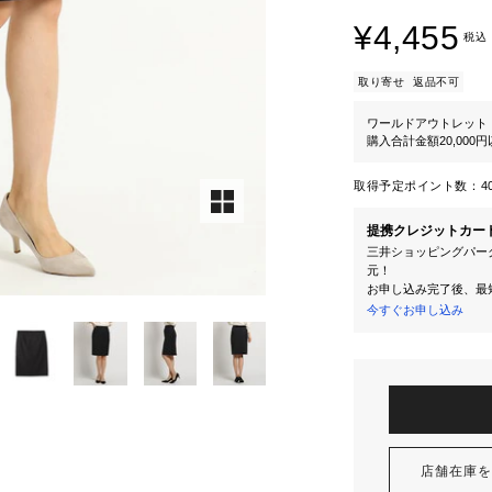
¥4,455
税込
取り寄せ
返品不可
ワールドアウトレット
購入合計金額20,000
取得予定ポイント数：
4
提携クレジットカー
三井ショッピングパーク
元！
お申し込み完了後、最
今すぐお申し込み
店舗在庫