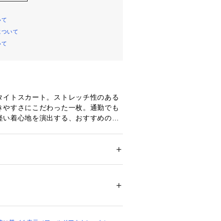
いて
について
いて
タイトスカート。ストレッチ性のある
きやすさにこだわった一枚。通勤でも
軽い着心地を演出する、おすすめのア
ットアップでご利用いただけます。
検索いただけます）
127ー41001
ション
 ＞ 
スーツ・ネクタイ
 ＞ 
スーツ・ジャ
001
ナイロン8 ポリウレタン4％ 裏地: ポリエステル
01
の表地はトルコ製の生地を使用しています）
ご購入頂く場合カラーナンバーを合わ
01147 
（モール）
。
ップ）
もご用意しております。