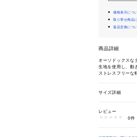
価格表示につ
取り寄せ商品
返品交換につ
商品詳細
オーソドックスな
生地を使用し、動
ストレスフリーな
イテムです。
こちらの商品はセ
（検索タブで番号
サイズ詳細
性別：
レディース
ジャケット：検索番号
カテゴリー：
ファッ
ケット・ベスト
スカート：127ー71
素材：表地: 毛88 
レビュー
パンツ：127ー610
100％ （この商品
0件
※セットアップで
商品番号：
10960000
せてご注文下さい
127-71001 （ショ
サイズ違いの商品