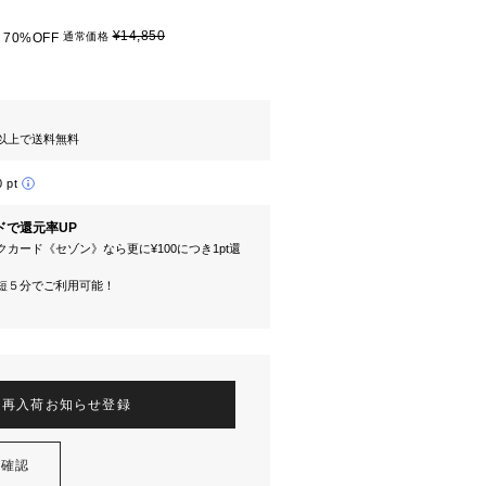
¥14,850
70%OFF
通常価格
円以上で送料無料
0 pt
ドで還元率UP
カード《セゾン》なら更に¥100につき1pt還
短５分でご利用可能！
再入荷お知らせ登録
を確認