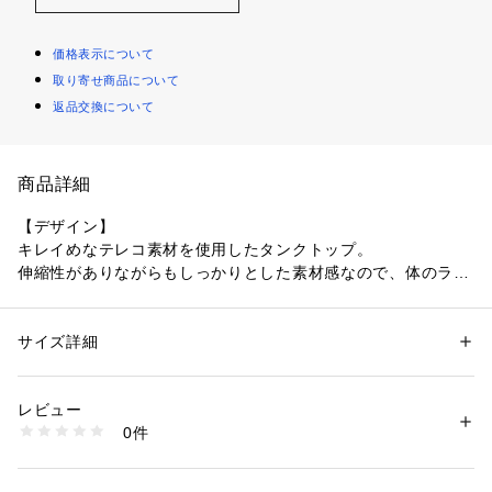
価格表示について
取り寄せ商品について
返品交換について
商品詳細
【デザイン】
キレイめなテレコ素材を使用したタンクトップ。
伸縮性がありながらもしっかりとした素材感なので、体のライ
ンを拾いにくいうれしい一枚。
ウエストは少しシェイプさせることですっきりと着ていただけ
ます。
サイズ詳細
性別：
レディース
デイリーに活躍すること間違いなしのアイテムです。
カテゴリー：
ファッション
 ＞ 
トップス
 ＞ 
キャミソール
素材：コットン100％
生産国：日本製
レビュー
【素材感】
商品番号：
1096000001216 
（モール）
0件
キレイめな表面感のテレコ素材。
153-11012 （ショップ）
【着こなしポイント】