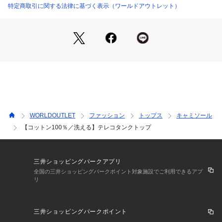
シアー感のあるトップスのインナーなど幅広くお使いいただけ
特定商取引に関する法律に基づく表示（ワールドアウトレット）
ます。
こちらの商品はトール＆エクストララージサイズも展開してお
ります。
WORLDOUTLET
ファッション
トップス
キャミソール
【コットン100％／洗える】テレコタンクトップ
三井ショッピングパークアプリ
全国の三井ショッピングパークポイント対象施設でご利用できるアプ
リ
三井ショッピングパークポイント