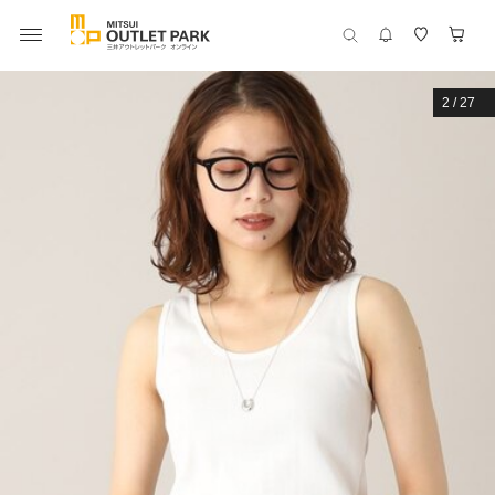
2
/
27