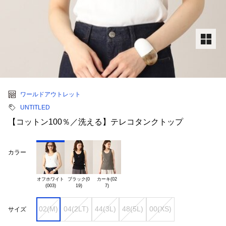
ワールドアウトレット
UNTITLED
【コットン100％／洗える】テレコタンクトップ
カラー
オフホワイト

ブラック(0

カーキ(02

02(M)
04(2LT)
44(3L)
48(5L)
00(XS)
サイズ