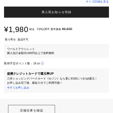
サイズ詳細を見る
再入荷お知らせ登録
¥1,980
¥6,600
70%OFF
税込
通常価格
取り寄せ
返品不可
ワールドアウトレット
購入合計金額20,000円以上で送料無料
取得予定ポイント数：
18 pt
提携クレジットカードで還元率UP
三井ショッピングパークカード《セゾン》なら更に¥100につき1pt還元！
お申し込み完了後、最短５分でご利用可能！
今すぐお申し込み
店舗在庫を確認