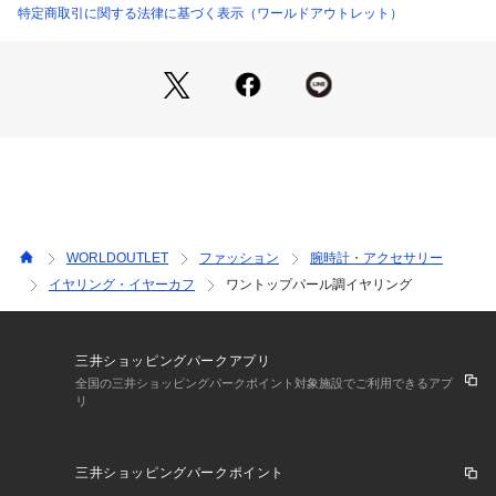
ホワイト(001)とホワイト(601)は、製作機械の違いによりカラ
特定商取引に関する法律に基づく表示（ワールドアウトレット）
ー番号を変えております。
カラーの違いは大きくはございません。ご了承ください。
※照明の関係により、実際よりも色味が違って見える場合があ
ります。また、パソコン・スマートフォンなどの環境により、
若干製品と画像のカラーが異なる場合もございます。
WORLDOUTLET
ファッション
腕時計・アクセサリー
イヤリング・イヤーカフ
ワントップパール調イヤリング
三井ショッピングパークアプリ
全国の三井ショッピングパークポイント対象施設でご利用できるアプ
リ
三井ショッピングパークポイント