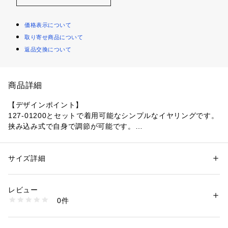
価格表示について
取り寄せ商品について
返品交換について
商品詳細
【デザインポイント】
127-01200とセットで着用可能なシンプルなイヤリングです。
挟み込み式で自身で調節が可能です。
オーバー過ぎない華やかさと上品さが演出できます。
【スタイリングポイント】
サイズ詳細
性別：
レディース
普段使いはもちろん、セレモニーやオケージョンシーンのスー
カテゴリー：
ファッション
 ＞ 
腕時計・アクセサリー
 ＞ 
イヤリング・イヤ
ーカフ
ツUPなどにおすすめです。
素材：人造真珠 真鍮
レビュー
127-11200/01202とセットで着用いただくと寄り華やかさが
生産国：日本製
0件
出ます。
商品番号：
1096000001458 
（モール）
127-01201 （ショップ）
【カラーについて】