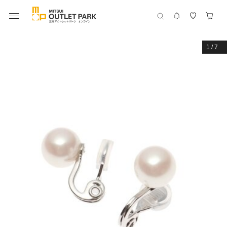
1
/
7