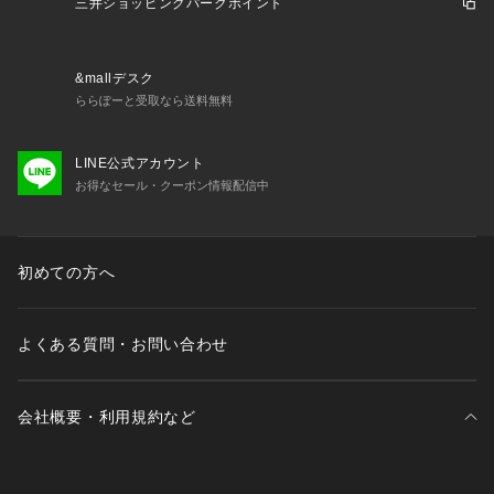
綿花に農薬がほとんど残らないことから、生産に携わる人々の
三井ショッピングパークポイント
暮らしや、育てる大地などの環境を守ることのできる素材を使
用しています。
&mallデスク
※こちらの商品はやや透け感があるため、インナーの着用をお
ららぽーと受取なら送料無料
すすめします。
LINE公式アカウント
＜チャリティープロジェクトについて＞
お得なセール・クーポン情報配信中
株式会社フィールズインターナショナルは、「WORLD for the 
World」をコンセプトに掲げ対象の商品をお買い上げいただく
と、売り上げの一部が寄付される活動を行っています。
環境に良いこと、社会に良いことのために活動する団体を支援
初めての方へ
しています。
＜寄付団体について＞
よくある質問・お問い合わせ
「プラン・インターナショナル・ジャパン」
プラン・インターナショナルは、子どもの権利を推進し貧困や
差別のない社会を実現するために世界70か国以上で活動する国
会社概要・利用規約など
際NGOです。
三井不動産が展開する商業施設一覧