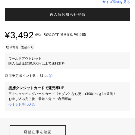
サイズ詳細を見る
再入荷お知らせ登録
¥3,492
¥6,985
50%OFF
税込
通常価格
取り寄せ
返品不可
ワールドアウトレット
購入合計金額20,000円以上で送料無料
取得予定ポイント数：
31 pt
提携クレジットカードで還元率UP
三井ショッピングパークカード《セゾン》なら更に¥100につき1pt還元！
お申し込み完了後、最短５分でご利用可能！
今すぐお申し込み
店舗在庫を確認