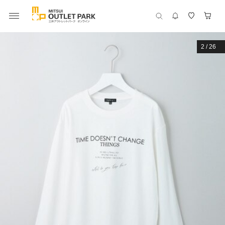
2
/
26