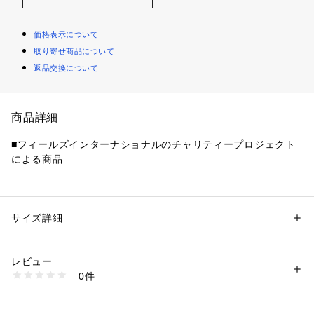
価格表示について
取り寄せ商品について
返品交換について
商品詳細
■フィールズインターナショナルのチャリティープロジェクト
による商品
【デザインポイント】
オーガニックコットン100%の素材を使用したロングTシャツで
す。
サイズ詳細
性別：
レディース
大きすぎないサイジングと、男女問わず着用頂けるユニセック
カテゴリー：
ファッション
 ＞ 
トップス
 ＞ 
Tシャツ・カットソー
素材：コットン100％ （全体に対し、オーガニックコットン100％使用し
スを意識したバランスの良い袖にこだわりました。
ています）
レビュー
ややメンズライクなバランスでこなれ感も出るシルエットで
0件
す。
商品番号：
1096000001475 
（モール）
127-11027 （ショップ）
メッセージ性のあるロゴをプリントしたデザインになっていま
す。