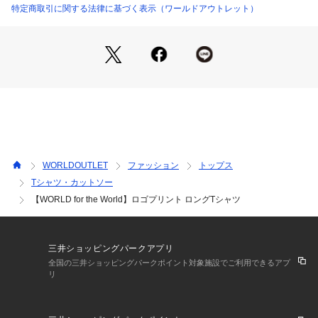
ロゴの意味:
特定商取引に関する法律に基づく表示（ワールドアウトレット）
「それは時代を越えて変わらない。私たちは繋がっている。海
を越えて、この同じ輪であり世界の中で。あなたは今何を望
む?」
【スタイリングポイント】
ジャケットINでもモードな印象で合わせられるシンプルなフォ
ントTシャツです。
キレイ目やモードなアイテムと合わせることでカジュアル過ぎ
ないヘルシーな抜け感を演出できます。
WORLDOUTLET
ファッション
トップス
【素材ポイント】
Tシャツ・カットソー
オーガニックコットン100%にこだわり、認証の取れている原
【WORLD for the World】ロゴプリント ロングTシャツ
料のみを使用しています。
サスティナブルへも配慮した素材です。
オーガニックコットンのポイント:
三井ショッピングパークアプリ
環境や生物に影響をおよぼす農薬や化学物質をおよそ3年以上
全国の三井ショッピングパークポイント対象施設でご利用できるアプ
しない農地で、有機栽培されたコットンを使用しています。
リ
サスティナビリティのポイント: