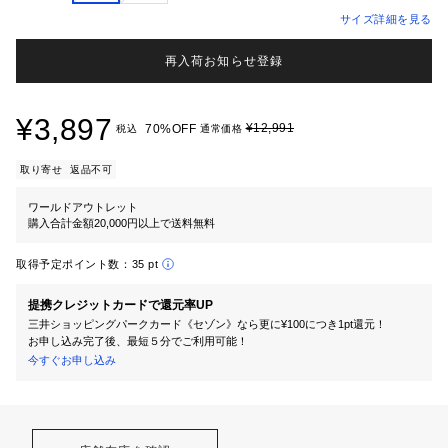
サイズ詳細を見る
再入荷お知らせ登録
¥3,897
¥12,991
70%OFF
税込
通常価格
取り寄せ
返品不可
ワールドアウトレット
購入合計金額20,000円以上で送料無料
取得予定ポイント数：
35 pt
提携クレジットカードで還元率UP
三井ショッピングパークカード《セゾン》なら更に¥100につき1pt還元！
お申し込み完了後、最短５分でご利用可能！
今すぐお申し込み