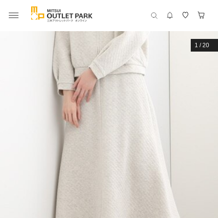
1
/
20