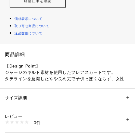
店舗在庫を確認
価格表示について
取り寄せ商品について
返品交換について
商品詳細
【Design Point】
ジャージのキルト素材を使用したフレアスカートです。
タテラインを意識したやや長め丈で子供っぽくならず、女性ら
しい雰囲気で着用いただけます。
※ポケットなし
サイズ詳細
性別：
レディース
【Styling Point】
カテゴリー：
ファッション
 ＞ 
スカート
 ＞ 
ひざ丈スカート
素材：表側・裏側: コットン100％ 中糸 ポリエステル100％（コットンの
同素材ブルゾンとのセットアップ着用が可能です。
全体に対し、オーガニックコットン100％使用しています）
レビュー
ワンピース見えするこなれた印象のスタイリングが完成しま
生産国：中国製
0件
す。
商品番号：
1096000001623 
（モール）
127-71111 （ショップ）
その他、プリントロンTやカフス付きロンTなどコンパクトめ