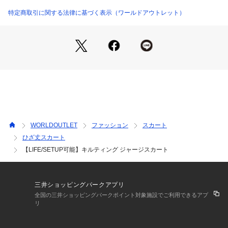
なトップスとの相性もいいです。
特定商取引に関する法律に基づく表示（ワールドアウトレット）
【Fabric Point】
トルコのオーガニックコットンを高ブレンド（コットン部分の
77％使用）した糸を使用したキルトジャカード素材になりま
す。
ポリエステルは中綿部分に使用しており、表面はコットン10
0%なのでソフトで自然な風合と外観が特長です。
※裏地なし
WORLDOUTLET
ファッション
スカート
ひざ丈スカート
【LIFE/SETUP可能】キルティング ジャージスカート
三井ショッピングパークアプリ
全国の三井ショッピングパークポイント対象施設でご利用できるアプ
リ