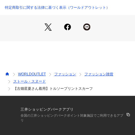
て、デニムやブルゾンなどのカジュアルスタイルにもおすす
め。
特定商取引に関する法律に基づく表示（ワールドアウトレット）
※照明の関係により、実際よりも色味が違って見える場合があ
ります。また、パソコン・スマートフォンなどの環境により、
若干製品と画像のカラーが異なる場合もございます。
WORLDOUTLET
ファッション
ファッション雑貨
ストール・スヌード
【古畑星夏さん着用】トルソープリントスカーフ
三井ショッピングパークアプリ
全国の三井ショッピングパークポイント対象施設でご利用できるアプ
リ