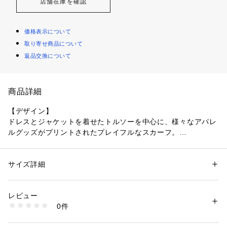
店舗在庫を確認
価格表示について
取り寄せ商品について
返品交換について
商品詳細
【デザイン】
ドレスとジャケットを着せたトルソーを中心に、様々なアパレ
ルグッズがプリントされたプレイフルなスカーフ。
大判サイズでアレンジしやすく、ポリエステルの柔らかな素材
は自宅でお手入れ可能です。
サイズ詳細
性別：
レディース
【素材】
カテゴリー：
ファッション
 ＞ 
ファッション雑貨
 ＞ 
ストール・スヌード
素材：ポリエステル100％
ポリエステル100％
生産国：中国製
レビュー
商品番号：
1096000001640 
（モール）
0件
【コーディネート】
153-01533 （ショップ）
シンプルなニットやシャツのコーディネートのポイントとし