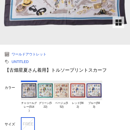
ワールドアウトレット
UNTITLED
【古畑星夏さん着用】トルソープリントスカーフ
カラー
チャコールグ

グリーン(5

ベージュ(5

レッド(56

ブルー(59

レー(514

FREE
サイズ