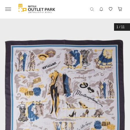
1
/
11