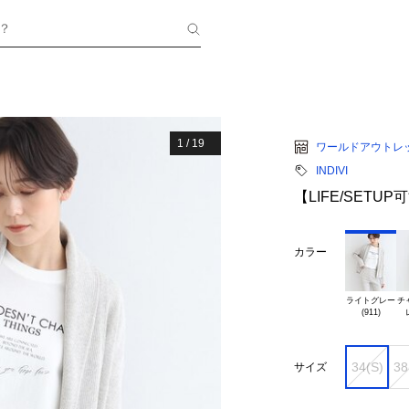
？
1
/
19
ワールドアウトレ
INDIVI
【LIFE/SET
カラー
ライトグレー

チ
34(S)
38
サイズ