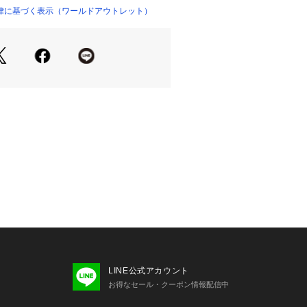
律に基づく表示（ワールドアウトレット）
ンを100%使用したワッフルの凹凸
ージ素材です。
綿)を使用した杢調で柔らかい印象の素
クシーな着心地と、オーガニックコッ
いも特長です。
やや透け感があるため、インナーの着
す。
LINE公式アカウント
お得なセール・クーポン情報配信中