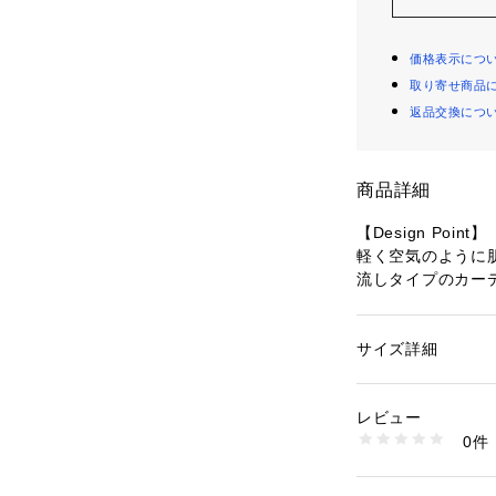
価格表示につ
取り寄せ商品
返品交換につ
商品詳細
【Design Point】
軽く空気のように
流しタイプのカー
丈はやや短めでワ
りやすいデザイン
たっぷりした衿周
サイズ詳細
性別：
レディース
カテゴリー：
ファッ
素材：コットン100
【Styling Point】
0％使用しています
レビュー
素材アイテムとの
生産国：中国製
0件
61114のレギンス
商品番号：
10960000
127-31116 （ショ
アップもリラクス
他、コットンテレ