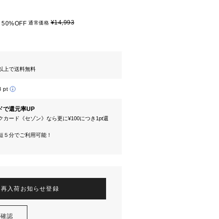
¥14,993
50%OFF
通常価格
円以上で送料無料
8 pt
ドで還元率UP
カード《セゾン》なら更に¥100につき1pt還
短５分でご利用可能！
再入荷お知らせ登録
を確認