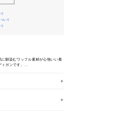
いて
について
いて
肌に馴染むワッフル素材が心地いい着
ディガンです。
ンピースやスカートとのバランスも取
。
りがニュアンスを演出してくれます。
ション
 ＞ 
トップス
 ＞ 
カーディガン
％ （全体に対し、オーガニックコットン10
。）
セットアップ着用が可能です。
パンツ・51111ワンピースの3点セット
01830 
（モール）
ップ）
感と抜け感たっぷりでおすすめです。
コやその他素材のパンツ合わせでも活