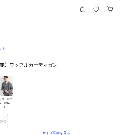
ット
UP可能】ワッフルカーディガン
ャコールグ

レー(914

(M)
サイズ詳細を見る