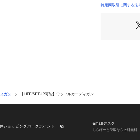
躍します。
特定商取引に関する法
【Fabric Point】
オーガニックコット
感が特徴的なジャ
良質なコットン(
材です。
伸縮性の良いリラ
トンの自然な風合
※こちらの商品は
用をおすすめしま
ィガン
【LIFE/SETUP可能】ワッフルカーディガン
&mallデスク
井ショッピングパークポイント
ららぽーと受取なら送料無料