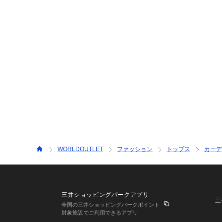
WORLDOUTLET
ファッション
トップス
カーデ
三井ショッピングパークアプリ
三
全国の三井ショッピングパークポイント
対象施設でご利用できるアプリ