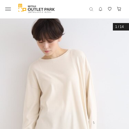
1
/
14