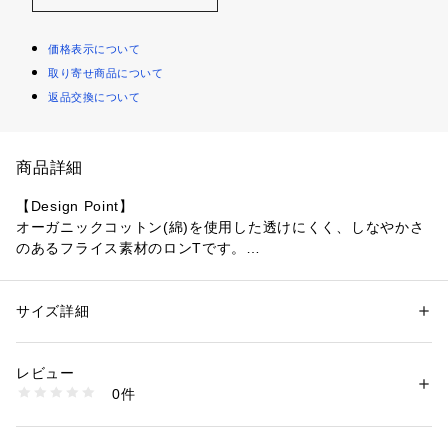
価格表示について
取り寄せ商品について
返品交換について
商品詳細
【Design Point】
オーガニックコットン(綿)を使用した透けにくく、しなやかさ
のあるフライス素材のロンTです。
肌なじみ良く、張り付き感の無い着心地の良い素材を使用して
います。
チュニック丈でリラックス感あるたっぷりとした分量感にこだ
サイズ詳細
性別：
レディース
わりました。
カテゴリー：
ファッション
 ＞ 
トップス
 ＞ 
Tシャツ・カットソー
素材：コットン100％ （全体に対し、オーガニックコットン100％使用し
裾にはスリットを施し、デザインアクセントになっています。
ています）
レビュー
素材が柔らかくなじむのでアウターインでももたつきにくくお
生産国：日本製
0件
すすめです。
商品番号：
1096000001903 
（モール）
127-11113 （ショップ）
【Styling Point】