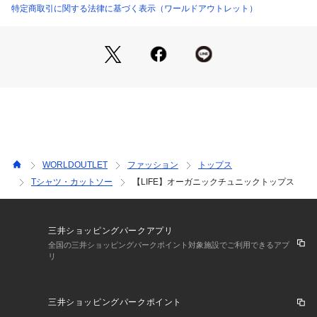
トゥルーウラケシリーズと同じ糸軸を使用しているため合わせ
特定商取引に関する法律に基づく表示（ワールドアウトレット）
てきてもセットアップのような統一感があります。
61115などのイージーパンツ合わせがリラックス感もでておす
すめです。
深めのスリットなのでボトムに前だけや片側だけINすることも
可能でこなれ感を演出します。
袖口を捲って着用すればボリューム感が際立ちニュアンスが出
ておすすめです。
【Fabric Point】
一貫管理されているトルコオーガニックコットン(綿)を使用し
WORLDOUTLET
ファッション
トップス
た素材です。
Tシャツ・カットソー
【LIFE】オーガニックチュニックトップス
加工樹脂等を使用していないので、オーガニックコットン(綿)
が持つ自然な色目とソフトな風合いが特徴なフライス編み素材
になります。
伸縮性、肌触りがよく、着心地の良い素材になっています。
三井ショッピングパークアプリ
※こちらの商品は透け感があるため、インナーの着用をおすす
全国の三井ショッピングパークポイント対象施設でご利用できるアプ
リ
めします。
三井ショッピングパークポイント