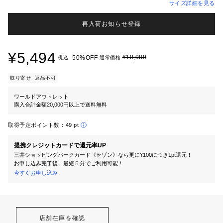
サイズ詳細を見る
再入荷お知らせ登録
¥5,494
¥10,989
50%OFF
税込
通常価格
取り寄せ
返品不可
ワールドアウトレット
購入合計金額20,000円以上で送料無料
取得予定ポイント数：
49 pt
提携クレジットカードで還元率UP
三井ショッピングパークカード《セゾン》なら更に¥100につき1pt還元！
お申し込み完了後、最短５分でご利用可能！
今すぐお申し込み
店舗在庫を確認