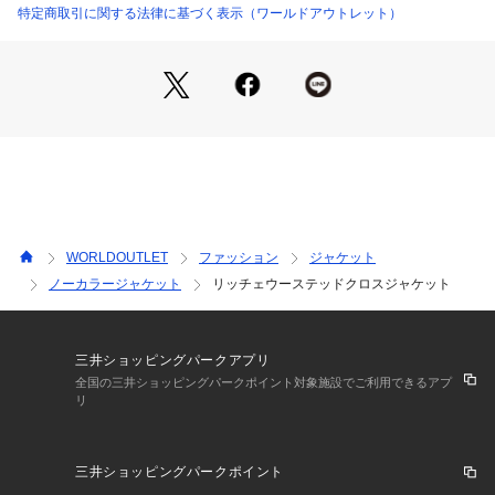
特定商取引に関する法律に基づく表示（ワールドアウトレット）
【着こなしポイント】
テーパードパンツ153-61006、タイトスカート153-71006のセ
ットアップで着用いただけます。
こちらの商品はトール＆エクストララージサイズも展開してお
ります。
WORLDOUTLET
ファッション
ジャケット
ノーカラージャケット
リッチェウーステッドクロスジャケット
三井ショッピングパークアプリ
全国の三井ショッピングパークポイント対象施設でご利用できるアプ
リ
三井ショッピングパークポイント