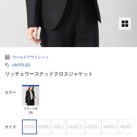
ワールドアウトレット
UNTITLED
リッチェウーステッドクロスジャケット
カラー
ブラック(0

01(S)
02(M)
03(L)
04(2LT)
42(2L)
44(3L)
46(4L)
サイズ