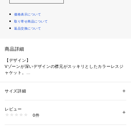
価格表示について
取り寄せ商品について
返品交換について
商品詳細
【デザイン】
Vゾーンが深いデザインの襟元がスッキリとしたカラーレスジ
ャケット。
袖口は本開き仕様です。
※ポケット数：横×2、内側×1
サイズ詳細
性別：
レディース
【素材感】
カテゴリー：
ファッション
 ＞ 
ジャケット
 ＞ 
ノーカラージャケット
素材：表地: 毛96 ポリウレタン4％ 裏地: キュプラ100％ （この商品の表
高品質素材に特化し、世界中に商品を提供しているトルコ指折
地はトルコ製の生地を使用しています。）
レビュー
りのウーステッドメーカーの梳毛素材。
生産国：日本製
0件
非常に仕立て栄えが良く、ストレッチを併せ持ったシャークス
商品番号：
1096000001917 
（モール）
153-41007 （ショップ）
キンに光沢加良質感を醸し出した逸品の素材となります。
※背抜き仕立て