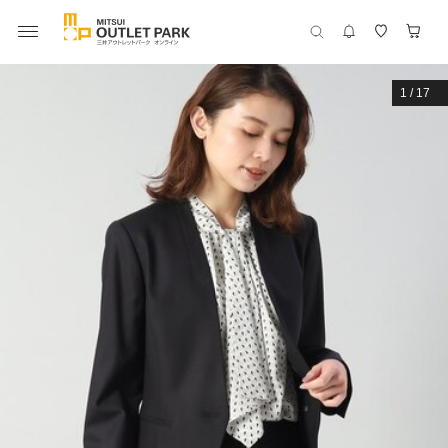
1
/
17