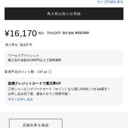
サイズ詳細を見る
再入荷お知らせ登録
¥16,170
¥53,900
70%OFF
税込
通常価格
取り寄せ
返品不可
ワールドアウトレット
購入合計金額20,000円以上で送料無料
取得予定ポイント数：
147 pt
提携クレジットカードで還元率UP
三井ショッピングパークカード《セゾン》なら更に¥100につき1pt還元！
お申し込み完了後、最短５分でご利用可能！
今すぐお申し込み
店舗在庫を確認