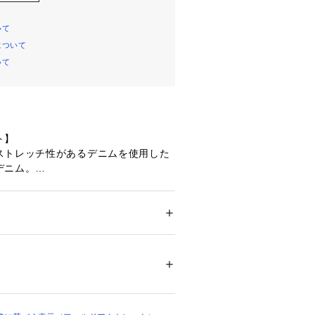
いて
について
いて
ト】
ストレッチ性があるデニムを使用した
デニム。
ーほど腰回りのラインを拾うことなく
ーパードしていくシルエットは美脚効
ム仕様で履き心地もらくちん。
ション
 ＞ 
パンツ
 ＞ 
デニムパンツ
ポリウレタン1％
釦、リベットを使用しています。
ステッチカラーでクリーンなカジュアル
02161 
（モール）
かにはないカラー。
ップ）
 後×2