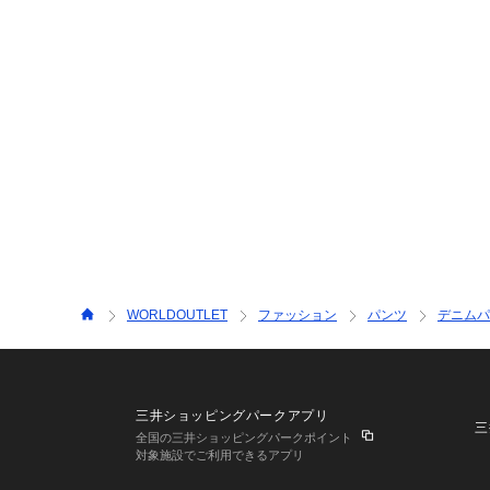
WORLDOUTLET
ファッション
パンツ
デニムパ
三井ショッピングパークアプリ
三
全国の三井ショッピングパークポイント
対象施設でご利用できるアプリ