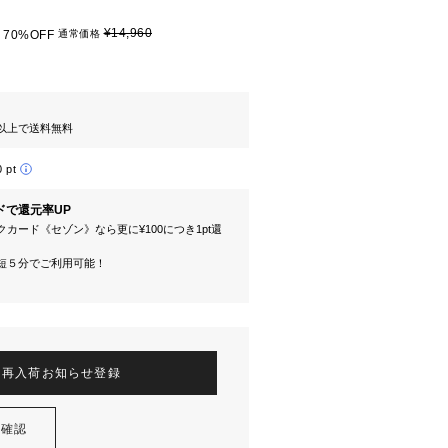
¥14,960
70%OFF
通常価格
円以上で送料無料
0 pt
ドで還元率UP
カード《セゾン》なら更に¥100につき1pt還
短５分でご利用可能！
再入荷お知らせ登録
を確認