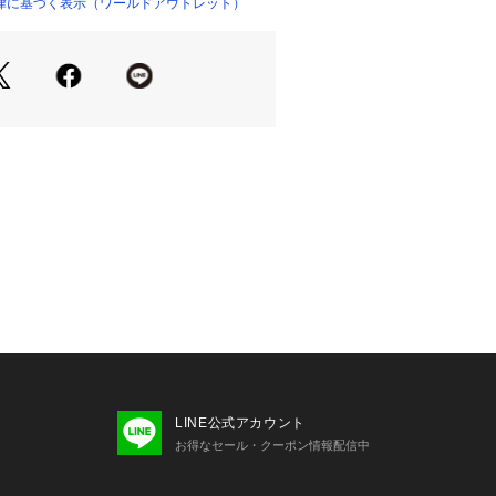
イント】
律に基づく表示（ワールドアウトレット）
ニットとの合わせでもすっきりとした
ます。
ンパクトトップスの場合はジャケット
ツを羽織るなどトップにボリュームバ
ドを意識すると〇です。
っかりしたデニム素材です。
あり、体の動きに負担がかかりにくく
着用感です。
洗い可
LINE公式アカウント
お得なセール・クーポン情報配信中