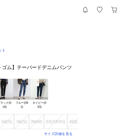
ット
トゴム】テーパードデニムパンツ
ラック(0

ブルー(09

ネイビー(0

34(S)
36(S)
38(M)
03(XXXS)
40(L)
42(L)
12(LL)
13(LL)
15(
サイズ詳細を見る