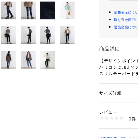
価格表示につ
取り寄せ商品
返品交換につ
商品詳細
【デザインポイン
ハリコシに加えて
スリムテーパード
細身ながらスキニ
足首に向かってテ
果も◎。
サイズ詳細
性別：
レディース
後ろウエストはゴ
カテゴリー：
ファッ
素材：コットン99 
オリジナルのロゴ
生産国：中国製
レビュー
#092はグレーの
商品番号：
10960000
0件
さを演出できるほ
127-61006 （ショ
※ポケット数:横×2