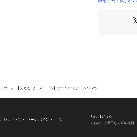
【スタイリングポ
特定商取引に関する法
オーバーサーズ春
バランスでこなせ
Tシャツなどのコ
やストライプシャ
ランスのレイヤー
【素材ポイント】
ハリコシのあるし
伸縮性がしっかり
ストレスフリーな
※裏地なし 
【生地詳細】
ンツ
【洗える/ウエストゴム】テーパードデニムパンツ
透け感：なし
伸縮性：ややあり
生地の厚み：普通
裏地：なし
洗濯方法：洗濯機
&mallデスク
井ショッピングパークポイント
ららぽーと受取なら送料無料