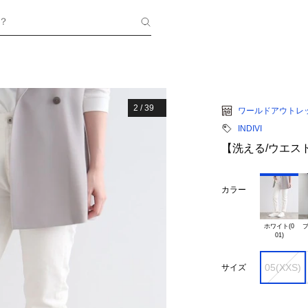
？
2
/
39
ワールドアウトレ
INDIVI
【洗える/ウエス
カラー
ホワイト(0

ブ
05(XXS)
サイズ