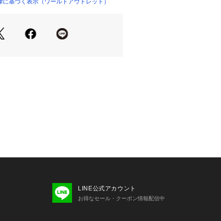
た、パソコン・スマートフォンなどの
律に基づく表示（ワールドアウトレット）
製品と画像のカラーが異なる場合もご
LINE公式アカウント
お得なセール・クーポン情報配信中