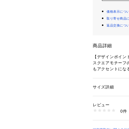
価格表示につ
取り寄せ商品
返品交換につ
商品詳細
【デザインポイン
スクエアモチーフ
もアクセントにな
パール調アクセン
くれます。
サイズ詳細
性別：
レディース
【スタイリングポ
カテゴリー：
ファッ
ス
シンプルなトップ
素材：真ちゅう 合金
レビュー
幅広く合わせてい
生産国：中国製
0件
商品番号：
10960000
127-01536 （ショ
※照明の関係によ