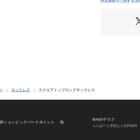
合があります。ま
特定商取引に関する法
環境により、若干
ざいます。
ー
ネックレス
スクエアトップロングネックレス
&mallデスク
井ショッピングパークポイント
ららぽーと受取なら送料無料