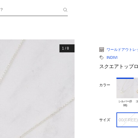
？
1
/
8
ワールドアウトレ
INDIVI
スクエアトップ
カラー
シルバー(0

ゴ
00(FREE)
サイズ