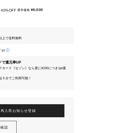
¥6,930
40%OFF
通常価格
円以上で送料無料
7 pt
ドで還元率UP
カード《セゾン》なら更に¥100につき1pt還
短５分でご利用可能！
再入荷お知らせ登録
を確認