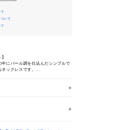
いて
について
いて
ト】
の中にパール調を仕込んだシンプルで
るネックレスです。
トで女性らしい柔らかな印象にもして
イント】
ション
 ＞ 
腕時計・アクセサリー
 ＞ 
ネックレ
スからジャケットインナー合わせまで
 人工真珠
ただけます。
02377 
（モール）
ップ）
り、実際よりも色味が違って見える場