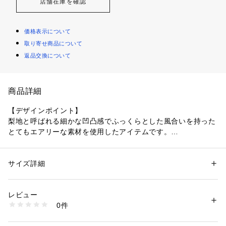
店舗在庫を確認
価格表示について
取り寄せ商品について
返品交換について
商品詳細
【デザインポイント】
梨地と呼ばれる細かな凹凸感でふっくらとした風合いを持った
とてもエアリーな素材を使用したアイテムです。
シンプルで着回し力の高いキャミワンピースをデザイン。
軽くても透けの気になりにくい素材感でレイヤードコーデも涼
しく着ていただけます。
サイズ詳細
性別：
レディース
ナローなフレアラインで広がりすぎず女性らしいシルエットで
カテゴリー：
ファッション
 ＞ 
ワンピース・ドレス
 ＞ 
ワンピース
素材：ポリエステル91％ ポリウレタン9％
す。
生産国：中国製
レビュー
商品番号：
1096000002490 
（モール）
0件
【スタイリングポイント】
127-53701 （ショップ）
同素材のタンクトップとレイヤードした涼し気なワンピースス