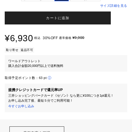
サイズ詳細を見る
カートに追加
¥6,930
¥9,900
30%OFF
税込
通常価格
取り寄せ
返品不可
ワールドアウトレット
購入合計金額20,000円以上で送料無料
取得予定ポイント数：
63 pt
提携クレジットカードで還元率UP
三井ショッピングパークカード《セゾン》なら更に¥100につき1pt還元！
お申し込み完了後、最短５分でご利用可能！
今すぐお申し込み