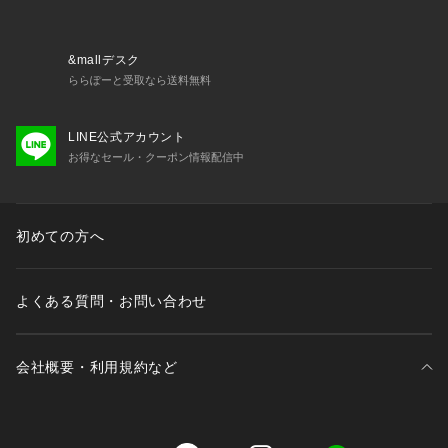
※照明の関係により、実際よりも色味が違って見える場合があ
&mallデスク
ります。また、パソコン・スマートフォンなどの環境により、
ららぽーと受取なら送料無料
若干製品と画像のカラーが異なる場合もございます。 
LINE公式アカウント
【生地詳細】
お得なセール・クーポン情報配信中
透け感：なし
伸縮性：ややあり
生地の厚み：普通
裏地：なし
初めての方へ
洗濯方法：洗濯機洗い可
よくある質問・お問い合わせ
会社概要・利用規約など
三井不動産が展開する商業施設一覧