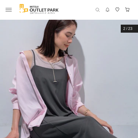
2
/
23