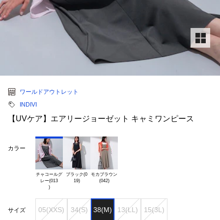
ワールドアウトレット
INDIVI
【UVケア】エアリージョーゼット キャミワンピース
カラー
チャコールグ

ブラック(0

モカブラウン

レー(013

05(XXS)
34(S)
38(M)
13(LL)
15(3L)
サイズ