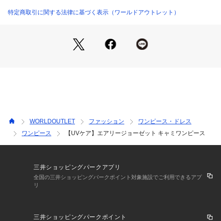
タイルや、
Tシャツなどと合わせたレイヤードスタイル、晩夏まで長く合
特定商取引に関する法律に基づく表示（ワールドアウトレット）
わせていただけるベーシックなアイテムです。
ノースリーブスタイルの羽織にはニットカーデやシアーシャツ
などの羽織合わせで気温対応にも◎
【セットアップアイテム】
ノースリーブトップス：127－13701
モモンガスリーブブラウス：127－83704
キャミソールワンピース：127－53701
ワイドパンツ：127－63704
WORLDOUTLET
ファッション
ワンピース・ドレス
【素材ポイント】
ワンピース
【UVケア】エアリージョーゼット キャミワンピース
梨の皮のような細かい凹凸感のあるふっくらとした優しい風合
いが特徴のジョーゼットになります。
適度なストレッチ性を持ったリラクシーな着心地に、シワにな
りにくいイージーケア性／接触冷感性／吸汗速乾・吸水速乾性
三井ショッピングパークアプリ
／UVケア性も兼ね備なえた素材になっております。
全国の三井ショッピングパークポイント対象施設でご利用できるアプ
リ
【仕様】
・ポケットなし
三井ショッピングパークポイント
・裏地なし