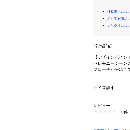
価格表示につ
取り寄せ商品
返品交換につ
商品詳細
【デザインポイン
セレモニーシーン
ブローチが登場で
あらゆるシーン、
印象を演出してく
流動的な線だけで
サイズ詳細
性別：
レディース
上品さもあります
カテゴリー：
ファッ
ション雑貨
洋服だけでなく、
素材：合金
レビュー
おすすめです。
生産国：韓国製
0件
商品番号：
10960000
127-01530 （ショ
【スタイリングポ
セレモニーシーン