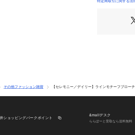
取り入れていただ
特定商取引に関する法
他のアイテムとの
※照明の関係によ
合があります。ま
環境により、若干
ざいます。
その他ファッション雑貨
【セレモニー／デイリー】ラインモチーフブローチ
&mallデスク
井ショッピングパークポイント
ららぽーと受取なら送料無料