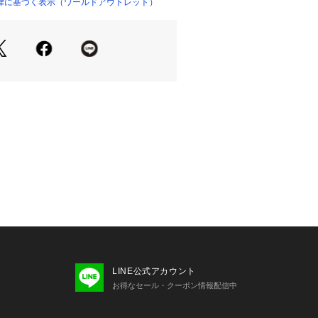
きたいアイテムです。
律に基づく表示（ワールドアウトレット）
重ね付けもおすすめです。
り、実際よりも色味が違って見える場
た、パソコン・スマートフォンなどの
製品と画像のカラーが異なる場合もご
LINE公式アカウント
お得なセール・クーポン情報配信中