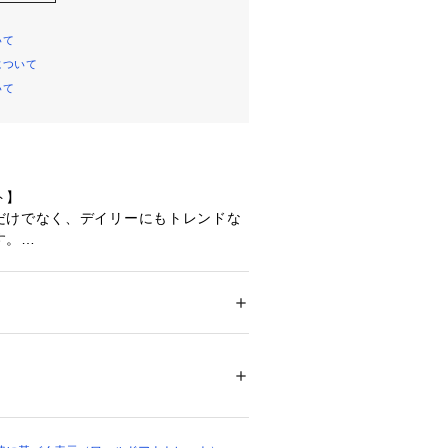
いて
について
いて
ト】
だけでなく、デイリーにもトレンドな
す。
アイテムにも馴染みやすく、華やかな
れるデザインです。
描いたモチーフは、シンプルながらも
。
ション
 ＞ 
ファッション雑貨
 ＞ 
その他ファッ
バッグにアクセントとして付けるのも
02568 
（モール）
ップ）
イント】
にはもちろん、デイリー使いとしても