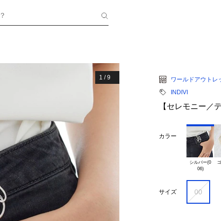
？
1
/
9
ワールドアウトレ
INDIVI
【セレモニー／
カラー
シルバー(0

ゴ
00
サイズ