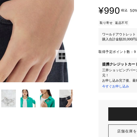
¥990
税込
50
取り寄せ
返品不可
ワールドアウトレット
購入合計金額20,000
取得予定ポイント数：
9 
提携クレジットカー
三井ショッピングパーク
元！
お申し込み完了後、最
今すぐお申し込み
店舗在庫