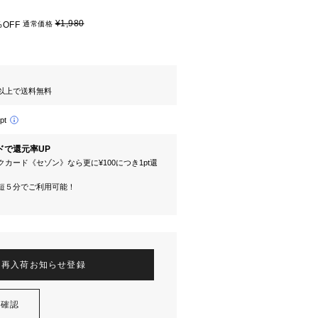
¥1,980
%OFF
通常価格
円以上で送料無料
pt
ドで還元率UP
カード《セゾン》なら更に¥100につき1pt還
短５分でご利用可能！
再入荷お知らせ登録
を確認