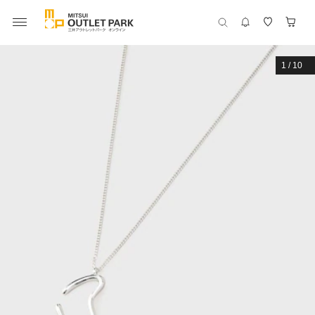
1
/
10