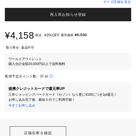
サイズ詳細を見る
再入荷お知らせ登録
¥4,158
¥6,930
40%OFF
税込
通常価格
取り寄せ
返品不可
ワールドアウトレット
購入合計金額20,000円以上で送料無料
取得予定ポイント数：
37 pt
提携クレジットカードで還元率UP
三井ショッピングパークカード《セゾン》なら更に¥100につき1pt還元！
お申し込み完了後、最短５分でご利用可能！
今すぐお申し込み
店舗在庫を確認