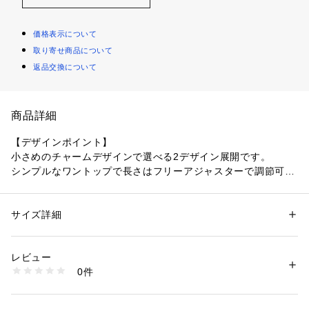
価格表示について
取り寄せ商品について
返品交換について
商品詳細
【デザインポイント】
小さめのチャームデザインで選べる2デザイン展開です。
シンプルなワントップで長さはフリーアジャスターで調節可能
です。
【スタイリングポイント】
サイズ詳細
性別：
レディース
シンプルで程よいアクセントになるトップサイズのため、汎用
カテゴリー：
ファッション
 ＞ 
腕時計・アクセサリー
 ＞ 
ネックレス
素材：真ちゅう 合金 淡水パール
性高く合わせていただけます。
生産国：中国製
レビュー
商品番号：
1096000002805 
（モール）
0件
127-04306 （ショップ）
※照明の関係により、実際よりも色味が違って見える場合があ
ります。また、パソコン・スマートフォンなどの環境により、