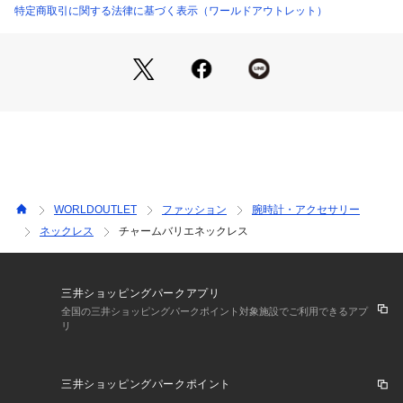
若干製品と画像のカラーが異なる場合もございます。
特定商取引に関する法律に基づく表示（ワールドアウトレット）
WORLDOUTLET
ファッション
腕時計・アクセサリー
ネックレス
チャームバリエネックレス
三井ショッピングパークアプリ
全国の三井ショッピングパークポイント対象施設でご利用できるアプ
リ
三井ショッピングパークポイント