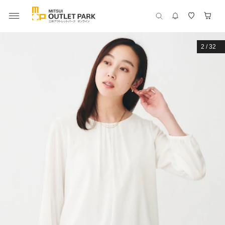
2
/
32