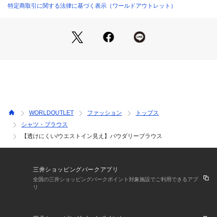
豊かな膨らみと快適な着心地感、マイルドで上品なパウダー
特定商取引に関する法律に基づく表示（ワールドアウトレット）
感、また適度な反撥感とストレッチ感が綺麗なドレープ性を演
出できる素材となっております。
【着こなしポイント】
毎シーズン定番人気のブラウスは、1枚でももちろん、ジャケ
ットなどのインナーにおすすめです。
長すぎない着丈と袖丈なので、ベーシックなテーラードジャケ
ットに合わせても、丈が裾や袖から出ることなくきれいにおさ
まるよう設定しています。
WORLDOUTLET
ファッション
トップス
シャツ・ブラウス
※照明の関係により、実際よりも色味が違って見える場合があ
【透けにくい/ウエストイン見え】パウダリーブラウス
ります。また、パソコン・スマートフォンなどの環境により、
若干製品と画像のカラーが異なる場合もございます。
三井ショッピングパークアプリ
全国の三井ショッピングパークポイント対象施設でご利用できるアプ
リ