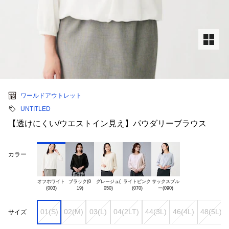
ワールドアウトレット
UNTITLED
【透けにくい/ウエストイン見え】パウダリーブラウス
カラー
オフホワイト

ブラック(0

グレージュ(

ライトピンク

サックスブル

01(S)
02(M)
03(L)
04(2LT)
44(3L)
46(4L)
48(5L)
サイズ