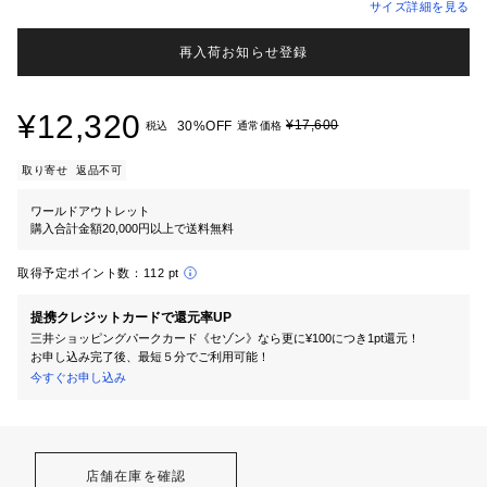
サイズ詳細を見る
再入荷お知らせ登録
¥12,320
¥17,600
30%OFF
税込
通常価格
取り寄せ
返品不可
ワールドアウトレット
購入合計金額20,000円以上で送料無料
取得予定ポイント数：
112 pt
提携クレジットカードで還元率UP
三井ショッピングパークカード《セゾン》なら更に¥100につき1pt還元！
お申し込み完了後、最短５分でご利用可能！
今すぐお申し込み
店舗在庫を確認