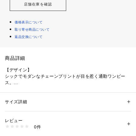
店舗在庫を確認
価格表示について
取り寄せ商品について
返品交換について
商品詳細
【デザイン】
シックでモダンなチェーンプリントが目を惹く通勤ワンピー
ス。
衿、比翼、ウエストのリボンにはアクセントとなる配色デザイ
ンを施し、全体に統一感を持たせ、シンプルな中に個性を感じ
られる一着。
サイズ詳細
性別：
レディース
フィット＆フレアシルエットに程よい分量のパフスリーブがフ
カテゴリー：
ファッション
 ＞ 
ワンピース・ドレス
 ＞ 
ワンピース
素材：ワンピース: 本体 ポリエステル100％ 別布部分 ポリエステル100％ 
ェミニンな印象を与えてくれます。
キャミソールドレス: ポリエステル100％
レビュー
生産国：ベトナム製
0件
【素材感】
商品番号：
1096000002834 
（モール）
153-54404 （ショップ）
ポリエステル100％のアンティークデシンにプリントを施した