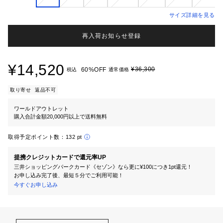
サイズ詳細を見る
再入荷お知らせ登録
¥14,520
¥36,300
60%OFF
税込
通常価格
取り寄せ
返品不可
ワールドアウトレット
購入合計金額20,000円以上で送料無料
取得予定ポイント数：
132 pt
提携クレジットカードで還元率UP
三井ショッピングパークカード《セゾン》なら更に¥100につき1pt還元！
お申し込み完了後、最短５分でご利用可能！
今すぐお申し込み