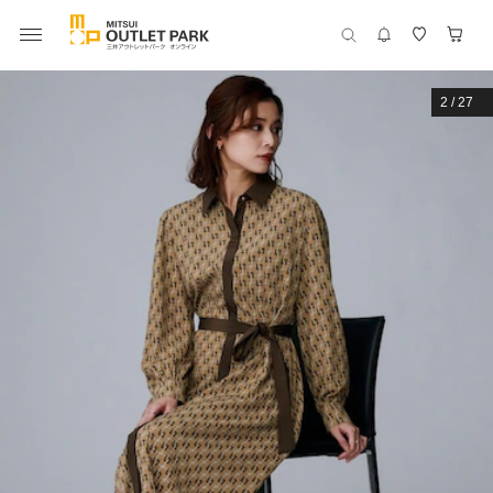
2
/
27