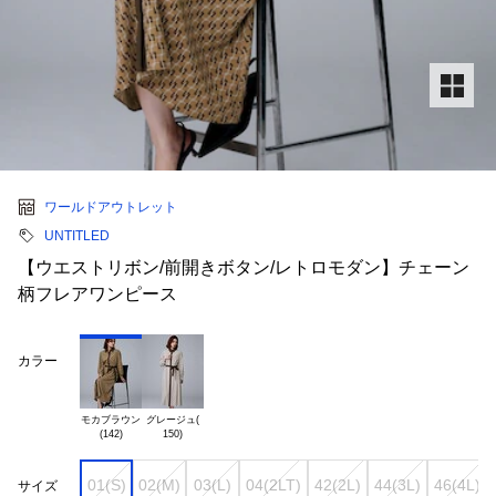
ワールドアウトレット
UNTITLED
【ウエストリボン/前開きボタン/レトロモダン】チェーン
柄フレアワンピース
カラー
モカブラウン

グレージュ(

01(S)
02(M)
03(L)
04(2LT)
42(2L)
44(3L)
46(4L)
サイズ