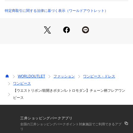
素材。
シルキーなタッチで美しいドレープを演出できるP下を使用し
特定商取引に関する法律に基づく表示（ワールドアウトレット）
ています。
【着こなしポイント】
ヒールなど綺麗めなシューズを合わせていただいたり、ロング
ブーツで少しカジュアルダウンして着ていただくのがおすすめ
です。
【仕様】
・ポケット数：横×2
・裏地なし
WORLDOUTLET
ファッション
ワンピース・ドレス
・本体と同系色のキャミソールドレス付き
ワンピース
【ウエストリボン/前開きボタン/レトロモダン】チェーン柄フレアワン
※こちらの商品はやや透け感があります。
ピース
※照明の関係により、実際よりも色味が違って見える場合があ
ります。また、パソコン・スマートフォンなどの環境により、
三井ショッピングパークアプリ
若干製品と画像のカラーが異なる場合もございます。
全国の三井ショッピングパークポイント対象施設でご利用できるアプ
リ