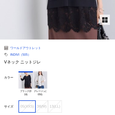
ワールドアウトレット
INDIVI（505）
Vネック ニットジレ
カラー
ブラック(0

グレージュ(

05(XXS)
38(M)
13(LL)
サイズ