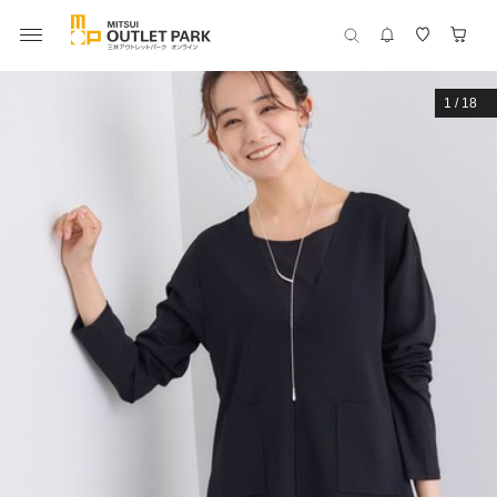
1
/
18