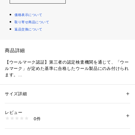
価格表示について
取り寄せ商品について
返品交換について
商品詳細
【ウールマーク認証】第三者の認定検査機関を通じて、「ウー
ルマーク」が定めた基準に合格したウール製品にのみ付けられ
ます。
【デザイン】
気になるヒップをカバーして細身パンツにも合わせ易い、長め
サイズ詳細
性別：
レディース
着丈のニットです。
カテゴリー：
ファッション
 ＞ 
トップス
 ＞ 
ニット・セーター
素材：毛100％
体のラインを拾わなす、なおかつダボっとして見えないよう大
生産国：中国製
レビュー
き過ぎないサイジングにこだわりました。
商品番号：
1096000002905 
（モール）
0件
裾にはスリットを効かせて動きを出しています。
153-14557 （ショップ）
薄手ウール素材なので秋の1枚着から、冬はシャツとのレイヤ
ードで暖かさをプラスしたスタイルまで長く着て頂けます。