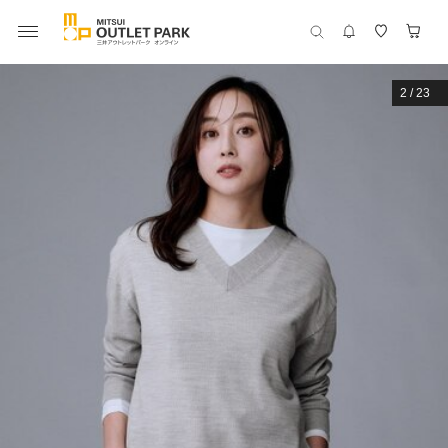
2
/
23