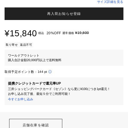
サイズ詳細を見る
再入荷お知らせ登録
¥15,840
¥19,800
20%OFF
税込
通常価格
取り寄せ
返品不可
ワールドアウトレット
購入合計金額20,000円以上で送料無料
取得予定ポイント数：
144 pt
提携クレジットカードで還元率UP
三井ショッピングパークカード《セゾン》なら更に¥100につき1pt還元！
お申し込み完了後、最短５分でご利用可能！
今すぐお申し込み
店舗在庫を確認