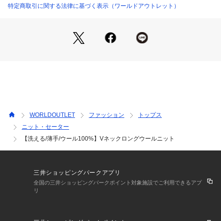
今季はVネックに衿出しのシャツレイヤードが旬です。
特定商取引に関する法律に基づく表示（ワールドアウトレット）
【素材感】
防縮加工を施したノンミュールジングのエクストラファインメ
リノを使用し、
強度・耐久性、斜行改善・耐ピリング性などが向上が期待され
る、新しい紡績システムで作られた梳毛糸。
ソフトな風合いや着心地の良さ、従来より毛羽立ちが少なく、
クリーンで艶のある表面感が特徴の素材。
【着こなしポイント】
WORLDOUTLET
ファッション
トップス
細身～ワイドまで幅広いパンツに合わせられます。
ニット・セーター
スカートとのコーデはデザインに合わせて裾のスリットを利用
【洗える/薄手/ウール100%】Vネックロングウールニット
してハーフインしたりしてバランスを取ります。
※照明の関係により、実際よりも色味が違って見える場合があ
三井ショッピングパークアプリ
ります。また、パソコン・スマートフォンなどの環境により、
全国の三井ショッピングパークポイント対象施設でご利用できるアプ
若干製品と画像のカラーが異なる場合もございます。
リ