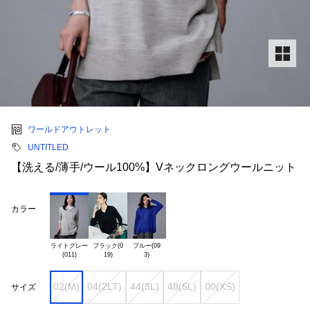
ワールドアウトレット
UNTITLED
【洗える/薄手/ウール100%】Vネックロングウールニット
カラー
ライトグレー

ブラック(0

ブルー(09

02(M)
04(2LT)
44(3L)
48(5L)
00(XS)
サイズ