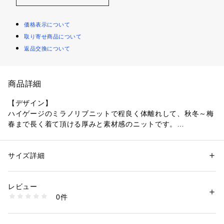
価格表示について
取り寄せ商品について
返品交換について
商品詳細
【デザイン】
ハイゲージのミラノリブニットで程良く体離れして、秋冬～梅
春まで長く着て頂ける厚みと素材感のニットです。
モックネック、そしてスカートにもパンツにも合わせ易い着丈
が魅力です。
後ろ裾にはベンツ仕立てのさりげないアクセントを加えていま
サイズ詳細
性別：
レディース
す。
カテゴリー：
ファッション
 ＞ 
トップス
 ＞ 
ニット・セーター
素材：毛40％ アクリル40％ ナイロン20％
生産国：日本製
レビュー
【素材感】
商品番号：
1096000002906 
（モール）
0件
レギュラーウールにアクリルナイロンを混紡し、適度なハリ感
153-14558 （ショップ）
や軽さ、暖か過ぎず綺麗目な表面感が特徴の毛混素材。