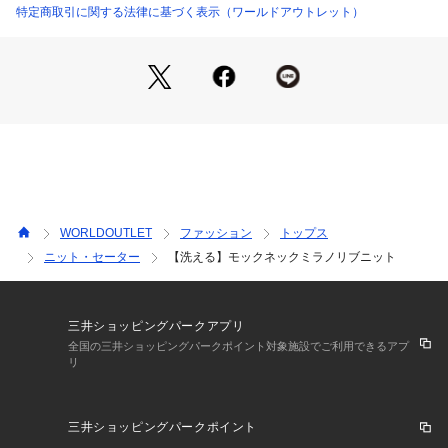
【着こなしポイント】
特定商取引に関する法律に基づく表示（ワールドアウトレット）
ベロアプリーツスカート153－74404とのコーデがイチ押しで
す。
ニットの中にシャツレイヤードするのもステキです。
袖口をプッシュアップすると軽さやリラックス感が出ます。
シャツレイヤードでデニムと合わせればこなれ感のあるカジュ
アルコーデに。
※照明の関係により、実際よりも色味が違って見える場合があ
ります。また、パソコン・スマートフォンなどの環境により、
WORLDOUTLET
ファッション
トップス
若干製品と画像のカラーが異なる場合もございます。
ニット・セーター
【洗える】モックネックミラノリブニット
三井ショッピングパークアプリ
全国の三井ショッピングパークポイント対象施設でご利用できるアプ
リ
三井ショッピングパークポイント