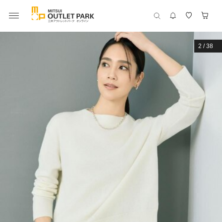
2
/
38