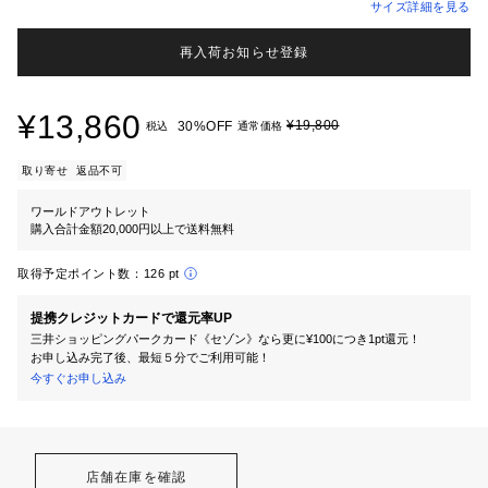
サイズ詳細を見る
再入荷お知らせ登録
¥13,860
¥19,800
30%OFF
税込
通常価格
取り寄せ
返品不可
ワールドアウトレット
購入合計金額20,000円以上で送料無料
取得予定ポイント数：
126 pt
提携クレジットカードで還元率UP
三井ショッピングパークカード《セゾン》なら更に¥100につき1pt還元！
お申し込み完了後、最短５分でご利用可能！
今すぐお申し込み
店舗在庫を確認