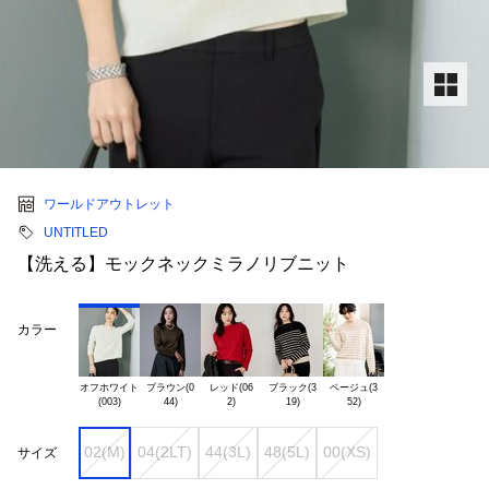
ワールドアウトレット
UNTITLED
【洗える】モックネックミラノリブニット
カラー
オフホワイト

ブラウン(0

レッド(06

ブラック(3

ベージュ(3

02(M)
04(2LT)
44(3L)
48(5L)
00(XS)
サイズ