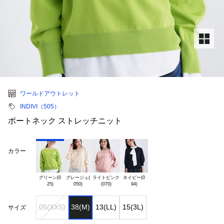
ワールドアウトレット
INDIVI（505）
ボートネック ストレッチニット
カラー
グリーン(0

グレージュ(

ライトピンク

ネイビー(0

05(XXS)
38(M)
13(LL)
15(3L)
サイズ