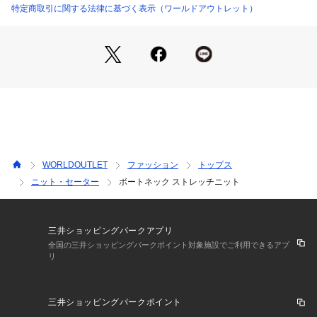
特定商取引に関する法律に基づく表示（ワールドアウトレット）
※照明の関係により、実際よりも色味が違って見える場合があ
ります。また、パソコン・スマートフォンなどの環境により、
若干製品と画像のカラーが異なる場合もございます。
WORLDOUTLET
ファッション
トップス
ニット・セーター
ボートネック ストレッチニット
三井ショッピングパークアプリ
全国の三井ショッピングパークポイント対象施設でご利用できるアプ
リ
三井ショッピングパークポイント