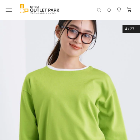
4
/
27