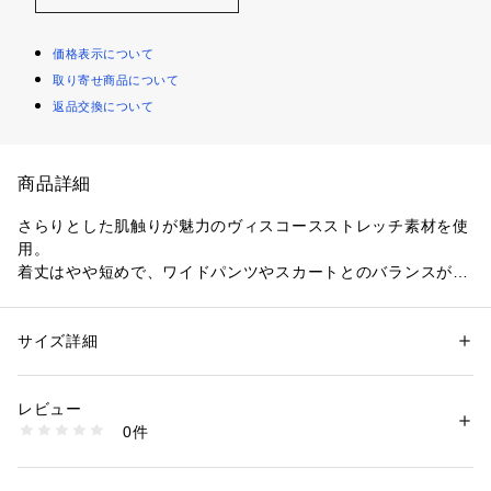
価格表示について
取り寄せ商品について
返品交換について
商品詳細
さらりとした肌触りが魅力のヴィスコースストレッチ素材を使
用。
着丈はやや短めで、ワイドパンツやスカートとのバランスが取
りやすい一枚です。
デコルテを美しく見せるボートネックに、さりげなく立体感を
持たせた袖フォルムがポイント。
サイズ詳細
性別：
レディース
シンプルながらも上品なシルエットで、オンオフ問わず活躍し
カテゴリー：
ファッション
 ＞ 
トップス
 ＞ 
ニット・セーター
素材：レーヨン47％ ポリエステル39％ ナイロン14％
ます。
生産国：中国製
レビュー
商品番号：
1096000002917 
（モール）
0件
■こちらの商品はINDIVI店舗では取り扱いがございませんので
505-13951 （ショップ）
お問い合わせはコールセンターまで。