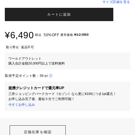
サイズ詳細を見る
カートに追加
¥6,490
¥12,980
50%OFF
税込
通常価格
取り寄せ
返品不可
ワールドアウトレット
購入合計金額20,000円以上で送料無料
取得予定ポイント数：
59 pt
提携クレジットカードで還元率UP
三井ショッピングパークカード《セゾン》なら更に¥100につき1pt還元！
お申し込み完了後、最短５分でご利用可能！
今すぐお申し込み
店舗在庫を確認