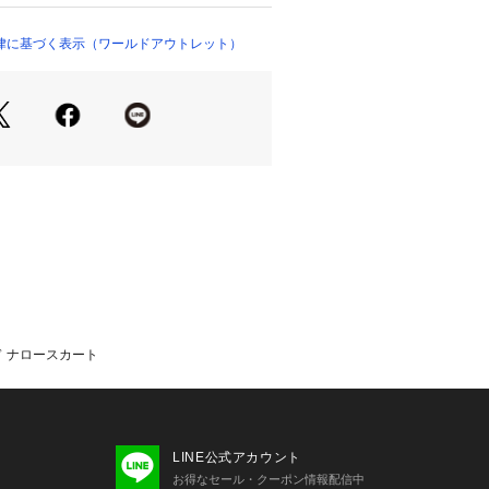
ップ）
げているのが特徴。
とポリエステル・レーヨンを組み合わ
律に基づく表示（ワールドアウトレット）
ーズンレスなタッチでありながら秋冬
上げています。
でウールでありながら、しなやかでさ
もポイント。
ト】
わせやすく、ライトリバーミディコー
3－94500）やライトリバーロングコ
53－94501）との組み合わせがおす
2
 ナロースカート
ム
LINE公式アカウント
り、実際よりも色味が違って見える場
お得なセール・クーポン情報配信中