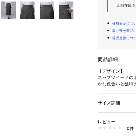
店舗在庫
価格表示につ
取り寄せ商品
返品交換につ
商品詳細
【デザイン】
ネップツイードの
かな色合いと独特
柔らかなツイード
りです。
ナローシルエット
サイズ詳細
性別：
レディース
がら、洗練された
カテゴリー：
ファッ
ート
素材：表地: ポリエス
レビュー
【素材感】
シルク2％ ポリウレタ
0件
シルクネップを使
生産国：日本製
商品番号：
10960000
梳毛のシルクネッ