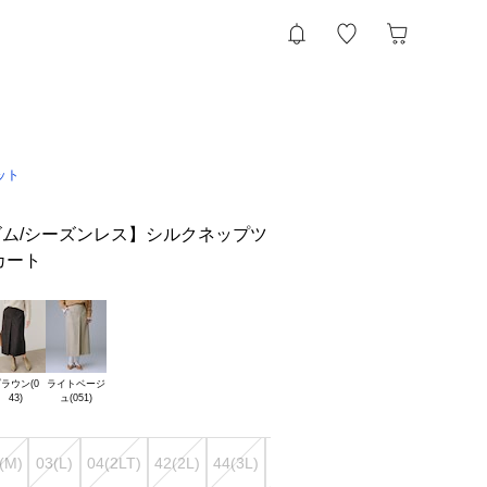
ット
ム/シーズンレス】シルクネップツ
カート
ラウン(0

ライトベージ

(M)
03(L)
04(2LT)
42(2L)
44(3L)
46(4L)
48(5L)
50(6L)
00(X