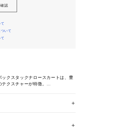
を確認
いて
について
いて
ボックスタックナロースカートは、豊
のテクスチャーが特徴。
素材が秋冬のコーディネートにぴった
がすっきりと女性らしさを引き立てな
印象になります。
ション
 ＞ 
スカート
 ＞ 
ロング・マキシ丈スカ
テル46％ レーヨン25％ 毛20％ ナイロン6％ 
ン1％ 裏地: ポリエステル100％
用したネップツイード素材。
02920 
（モール）
プを使用する事によって、繊細で美し