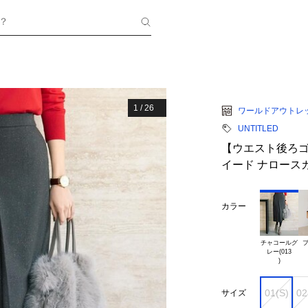
？
1
/
26
ワールドアウトレ
UNTITLED
【ウエスト後ろゴ
イード ナロース
カラー
チャコールグ

ブ
レー(013

01(S)
02
サイズ