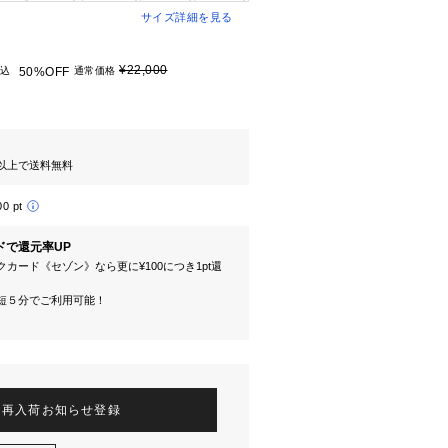
サイズ詳細を見る
¥22,000
込
50%OFF
通常価格
円以上で送料無料
00 pt
ドで還元率UP
カード《セゾン》なら更に¥100につき1pt還
短５分でご利用可能！
再入荷お知らせ登録