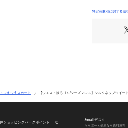
153-74500 （ショ
いネップ感に仕上
また、梳毛ウール
特定商取引に関する法
せる事により、シ
らしい見た目に仕
梳毛を使用する事
らっとした風合い
【着こなしポイン
様々なニットに合
ト（商品番号：15
ート（商品番号：1
すめです。
【仕様】
・ポケット数：横×
・マキシ丈スカート
【ウエスト後ろゴム/シーズンレス】シルクネップツイード
・後ろファスナー
・ウエスト後ろゴ
・裏地あり
&mallデスク
井ショッピングパークポイント
※照明の関係によ
ららぽーと受取なら送料無料