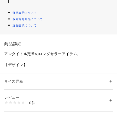
価格表示について
取り寄せ商品について
返品交換について
商品詳細
アンタイトル定番のロングセラーアイテム。
【デザイン】
スタイリングに大人っぽい落ち着きや華やぎを添えてくれるチ
ェックストール。
子羊の毛を使用している為、繊維が細くしなやかなので、肌当
サイズ詳細
性別：
レディース
たりがソフトなのが人気のポイントです。
カテゴリー：
ファッション
 ＞ 
ファッション雑貨
 ＞ 
ストール・スヌード
素材：羊毛100％
ハンドウォッシャブルが可能な為、自宅で簡単にお手入れがで
生産国：中国製
レビュー
きます。
商品番号：
1096000002927 
（モール）
0件
巻きやすさにこだわったオリジナルのサイズバランスで、様々
153-04350 （ショップ）
なスタイリングを演出いただけます。