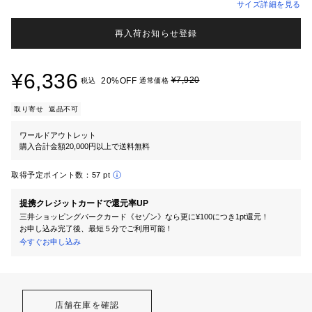
サイズ詳細を見る
再入荷お知らせ登録
¥6,336
¥7,920
20%OFF
税込
通常価格
取り寄せ
返品不可
ワールドアウトレット
購入合計金額20,000円以上で送料無料
取得予定ポイント数：
57 pt
提携クレジットカードで還元率UP
三井ショッピングパークカード《セゾン》なら更に¥100につき1pt還元！
お申し込み完了後、最短５分でご利用可能！
今すぐお申し込み
店舗在庫を確認