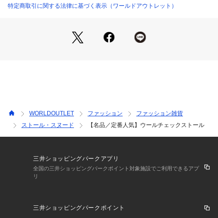
【素材】
特定商取引に関する法律に基づく表示（ワールドアウトレット）
ウール100％
使い込むほどに柔らかく、肌なじみが良くなります。
【コーディネート】
軽い羽織りとして。
本格的な冬シーズンにはコートの首元に。
きれいめもカュアルも幅広いスタイリングに合わせていただけ
ます。
WORLDOUTLET
ファッション
ファッション雑貨
※照明の関係により、実際よりも色味が違って見える場合があ
ストール・スヌード
【名品／定番人気】ウールチェックストール
ります。また、パソコン・スマートフォンなどの環境により、
若干製品と画像のカラーが異なる場合もございます。
三井ショッピングパークアプリ
全国の三井ショッピングパークポイント対象施設でご利用できるアプ
リ
三井ショッピングパークポイント