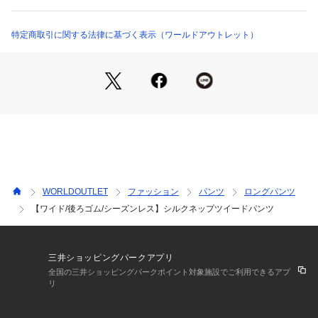
シルクネップを使用したネップツイード素材。
梳毛のシルクネップを使用する事によって、繊細で美しいネッ
プ感に仕上げているのが特徴。
特定商取引に関する法律に基づく表示（ワールドアウトレット）
また、梳毛ウールとポリエステル・レーヨンを組み合わせる事
により、シーズンレスなタッチでありながら秋冬らしい見た目
に仕上げています。
梳毛を使用する事で、ウールでありながらしなやかでさらっと
した風合いもポイント。
【着こなしポイント】
太すぎないシルエットが、トップスやアウターを選ばずに合わ
せやすいパンツ。
繊細なネップツイードが上品な印象に。
WORLDOUTLET
ファッション
パンツ
ロングパンツ
ニットやブラウスでも、カジュアルにカットソーでも大人な印
【ワイド/後ろゴム/シーズンレス】シルクネップツイードパンツ
象に仕上げてくれます。
【仕様】
・ポケット数：横×2 後ろ×2
三井ショッピングパークアプリ
・前ファスナー
全国の三井ショッピングパークポイント対象施設でご利用できるアプ
リ
・ウエスト後ろゴム
・裏地あり