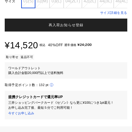
01(S)
02(M)
03(L)
04(2LT)
42(2L)
44(3L)
46(4L)
サイズ
サイズ詳細を見る
再入荷お知らせ登録
¥14,520
¥24,200
40%OFF
税込
通常価格
取り寄せ
返品不可
ワールドアウトレット
購入合計金額20,000円以上で送料無料
取得予定ポイント数：
132 pt
提携クレジットカードで還元率UP
三井ショッピングパークカード《セゾン》なら更に¥100につき1pt還元！
お申し込み完了後、最短５分でご利用可能！
今すぐお申し込み