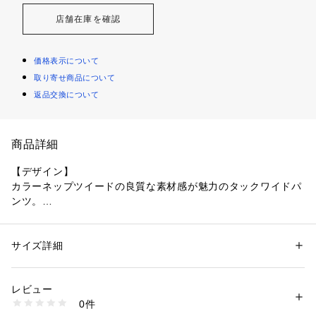
店舗在庫を確認
価格表示について
取り寄せ商品について
返品交換について
商品詳細
【デザイン】
カラーネップツイードの良質な素材感が魅力のタックワイドパ
ンツ。
豊かな表情とリラックス感を兼ね備えた一着です。
タックのデザインがクラシックな印象に。
ウエスト部分はすっきり見えるようフィット感がありながら
サイズ詳細
性別：
レディース
も、ゆったりとしたワイドなシルエットがきれいに見せてくれ
カテゴリー：
ファッション
 ＞ 
パンツ
 ＞ 
ロングパンツ
素材：表地: ポリエステル46％ レーヨン25％ 毛20％ ナイロン6％ シルク
ます。
2％ ポリウレタン1％ 裏地: ポリエステル100％
レビュー
生産国：ベトナム製
0件
【素材感】
商品番号：
1096000002971 
（モール）
153-64511 （ショップ）