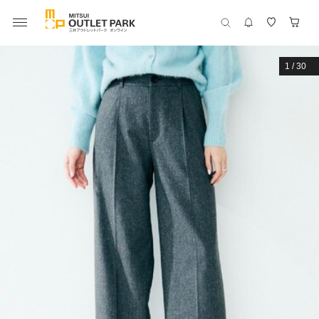
1
/
30