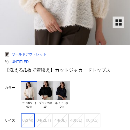
ワールドアウトレット
UNTITLED
【洗える/1枚で着映え】カットジャカードトップス
カラー
アイボリー(

ブラック(0

ネイビー(0

02(M)
04(2LT)
44(3L)
48(5L)
00(XS)
サイズ