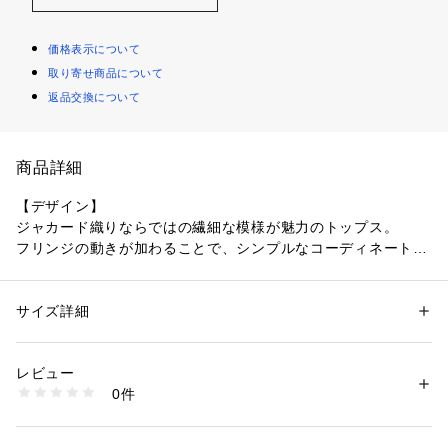
価格表示について
取り寄せ商品について
返品交換について
商品詳細
【デザイン】
ジャカード織りならではの繊細な模様が魅力のトップス。
フリンジの動きが加わることで、シンプルなコーディネートに
も華やかさをプラスしてくれるアイテムです。
軽やかでありながら適度な厚みがあり、秋の肌寒い日にも快適
に着用できます。
サイズ詳細
性別：
レディース
程よいゆとりのあるサイズ感で、トレンド感と着心地を両立し
カテゴリー：
ファッション
 ＞ 
トップス
 ＞ 
シャツ・ブラウス
素材：ポリエステル100％
た一着です。
生産国：日本製
レビュー
商品番号：
1096000002986 
（モール）
0件
【素材感】
153-84419 （ショップ）
薄手でシアー感がありながら、秋らしい毛足感が特徴のヘアリ
ーなカットジャカード素材。