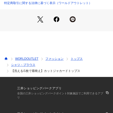
季節の変わり目に定番となったシアー素材ですが、この生地は
特定商取引に関する法律に基づく表示（ワールドアウトレット）
涼しさを保ちつつ、秋らしい毛足感を楽しめるのが魅力。
華やかな雰囲気を演出してくれるのもポイントです。
【着こなしポイント】
1枚で着映えるトップスなので、シンプルなボトムやデニムと
合わせていただくのがおすすめです。
※照明の関係により、実際よりも色味が違って見える場合があ
ります。また、パソコン・スマートフォンなどの環境により、
WORLDOUTLET
ファッション
トップス
若干製品と画像のカラーが異なる場合もございます。
シャツ・ブラウス
【洗える/1枚で着映え】カットジャカードトップス
三井ショッピングパークアプリ
全国の三井ショッピングパークポイント対象施設でご利用できるアプ
リ