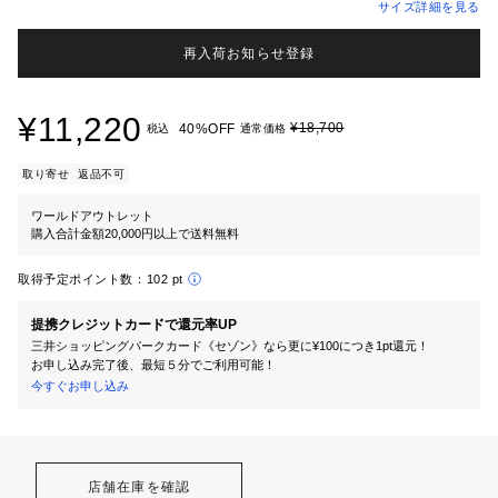
サイズ詳細を見る
再入荷お知らせ登録
¥11,220
¥18,700
40%OFF
税込
通常価格
取り寄せ
返品不可
ワールドアウトレット
購入合計金額20,000円以上で送料無料
取得予定ポイント数：
102 pt
提携クレジットカードで還元率UP
三井ショッピングパークカード《セゾン》なら更に¥100につき1pt還元！
お申し込み完了後、最短５分でご利用可能！
今すぐお申し込み
店舗在庫を確認