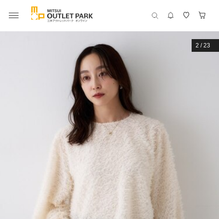
2
/
23