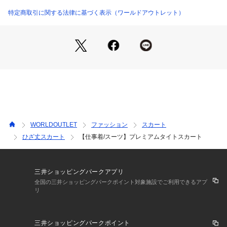
【素材感】
欧州（トルコ）最大級梳毛メーカーYUNSAのプレミアムライ
特定商取引に関する法律に基づく表示（ワールドアウトレット）
ンのスーツ素材。
紡績から織りまで一貫で行うメーカーで、独自の紡績技術にた
けており、ウール100％でありながら適度なストレッチ性を出
しているのが特徴。
原毛の良さからくる上品な光沢感と柔らかい風合いが高級感を
醸し出し、オールシーズン着用できる肉感で非常に仕立て映え
の良い素材になります。
【着こなしポイント】
同素材のプレミアムテーラードジャケット（商品番号：163－
WORLDOUTLET
ファッション
スカート
41033）とプレミアムカラーレスジャケット（商品番号：153
ひざ丈スカート
【仕事着/スーツ】プレミアムタイトスカート
－41034）との合わせがおすすめです。
裏地にキュプラを使用し、ワンランク上のスーツシリーズで
す。
三井ショッピングパークアプリ
【仕様】
全国の三井ショッピングパークポイント対象施設でご利用できるアプ
リ
・ポケット数：横×2
・後ろファスナー
・裏地あり
三井ショッピングパークポイント