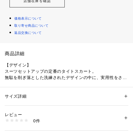
店舗在庫を確認
価格表示について
取り寄せ商品について
返品交換について
商品詳細
【デザイン】
スーツセットアップの定番のタイトスカート。
無駄を削ぎ落とした洗練されたデザインの中に、実用性をさり
げなく忍ばせたスカートです。
ほどよく身体に沿うシルエットが上品で美しいラインを描き、
女性らしさをさりげなく演出します。
サイズ詳細
性別：
レディース
腰周りのすっきりとしたデザインに加え、両サイドのポケット
カテゴリー：
ファッション
 ＞ 
スカート
 ＞ 
ひざ丈スカート
素材：表地: 毛100％ 裏地: キュプラ100％
が快適さと実用性をプラス。
生産国：日本製
レビュー
ポケット付きながらも美しいシルエットを損なわないバランス
商品番号：
1096000003054 
（モール）
0件
に仕上げました。
153-71033 （ショップ）