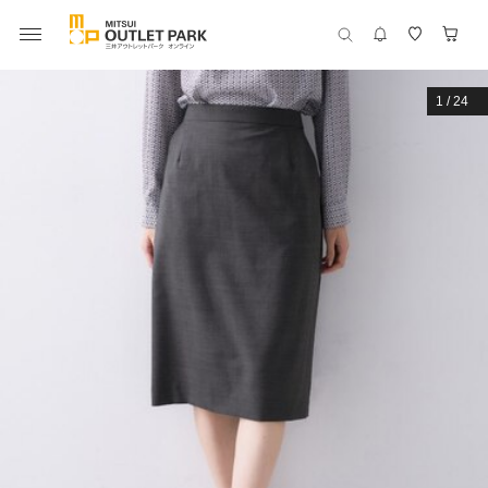
1
/
24