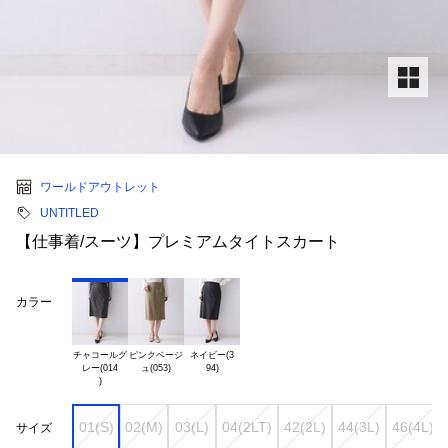
ワールドアウトレット
UNTITLED
【仕事着/スーツ】プレミアムタイトスカート
カラー
チャコールグ

ピンクベージ

ネイビー(3

レー(014

01(S)
02(M)
03(L)
04(2LT)
42(2L)
44(3L)
46(4L)
サイズ