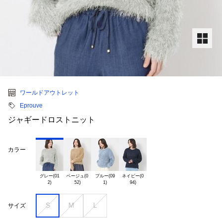
ワールドアウトレット
Eprouve
ジャギードロストニット
カラー
グレー(01

ベージュ(0

ブルー(09

ネイビー(0

S
M
L
サイズ