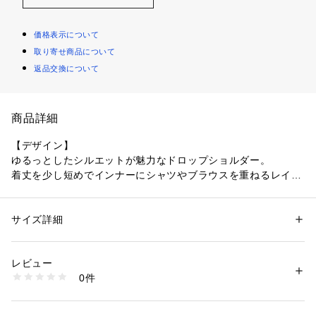
価格表示について
取り寄せ商品について
返品交換について
商品詳細
【デザイン】
ゆるっとしたシルエットが魅力なドロップショルダー。
着丈を少し短めでインナーにシャツやブラウスを重ねるレイヤ
ードスタイルも楽しめます。
シンプルながらも、洗練された印象を与える一着です。
サイズ詳細
性別：
レディース
【素材】
カテゴリー：
ファッション
 ＞ 
トップス
 ＞ 
ニット・セーター
素材：ポリエステル80％ アクリル20％
シャギーニットの柔らかな質感が、リッチな見た目と快適な着
生産国：中国製
レビュー
心地を両立。
商品番号：
1096000003066 
（モール）
0件
軽やかな素材感が優雅なドレープを生み出し、肌に優しくフィ
C78-14201 （ショップ）
ット。
秋冬のシーズンにぴったりな、温かみのあるアイテムに仕上が