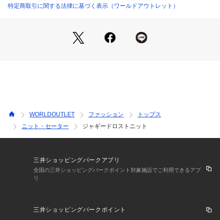
っています。
特定商取引に関する法律に基づく表示（ワールドアウトレット）
【着こなしポイント】
ベーシックなカラーと鮮やかなサックスブルーの四色展開のた
め、モノトーンのボトムスや、デニムと合わせてもスタイリッ
シュにキマリます。
軽やかなスカートや、リラックスパンツと組み合わせて、良質
なカジュアルスタイルを演出してみてはいかがでしょうか。
※照明の関係により、実際よりも色味が違って見える場合があ
WORLDOUTLET
ファッション
トップス
ります。また、パソコン・スマートフォンなどの環境により、
ニット・セーター
ジャギードロストニット
若干製品と画像のカラーが異なる場合もございます。
三井ショッピングパークアプリ
全国の三井ショッピングパークポイント対象施設でご利用できるアプ
リ
三井ショッピングパークポイント