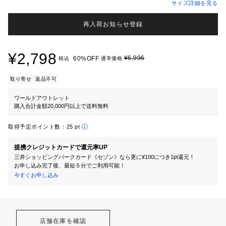
サイズ詳細を見る
再入荷お知らせ登録
¥2,798
¥6,996
60%OFF
税込
通常価格
取り寄せ
返品不可
ワールドアウトレット
購入合計金額20,000円以上で送料無料
取得予定ポイント数：
25 pt
提携クレジットカードで還元率UP
三井ショッピングパークカード《セゾン》なら更に¥100につき1pt還元！
お申し込み完了後、最短５分でご利用可能！
今すぐお申し込み
店舗在庫を確認