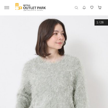
1
/
26