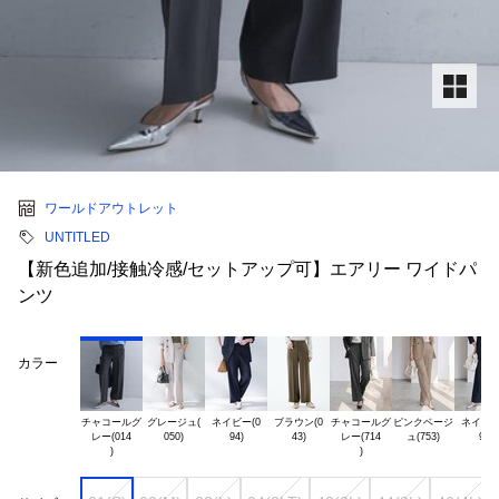
ワールドアウトレット
UNTITLED
【新色追加/接触冷感/セットアップ可】エアリー ワイドパ
ンツ
カラー
チャコールグ

グレージュ(

ネイビー(0

ブラウン(0

チャコールグ

ピンクベージ

ネイビー(
レー(014

レー(714
