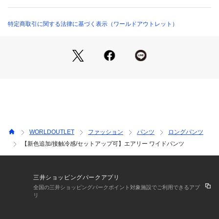
UVカット機能と接触冷感機能付き。
※カラーによって素材・風合いが異なります。各カラー詳細は
特定商取引に関する法律に基づく表示（ワールドアウトレット）
下記をご覧ください。
カラー番号：（014）（043）（050）（053）（094）
スーツ地のような上品な印象を持ちながら、ジャージのような
快適な着心地を実現。
ウォータージェット織機を採用し、糸を織る際に水を使用する
ことで従来の素材にはない膨らみ感を実現しました。
仕上げには特殊な加工を施し、マスクメロンのような繊細なシ
ワと天日干しのような自然なシワをミックス。
エレガントさとリラックス感が調和した新感覚の素材に仕上が
WORLDOUTLET
ファッション
パンツ
ロングパンツ
っています。
【新色追加/接触冷感/セットアップ可】エアリー ワイドパンツ
カラー番号：（714）（753）（794）
双糸の平織り素材で絶妙な安心感のある肉感に仕上げていま
す。
三井ショッピングパークアプリ
膨らみがあり、スーツ地っぽいのにジャージのような着心地と
全国の三井ショッピングパークポイント対象施設でご利用できるアプ
リ
キックバックの良いストレッチ性が特徴。
特殊加工でナチュラルなシワをミックスし、綺麗めなのにかっ
ちりし過ぎない少しリラックス感のある素材感に仕上げていま