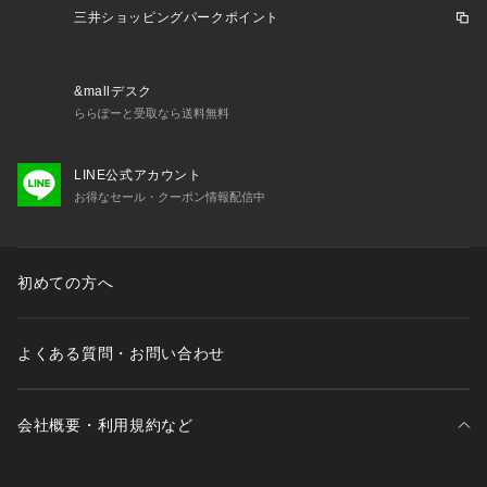
三井ショッピングパークポイント
す。
【着こなしポイント】
同素材のダブルブレストジャケット（商品番号：153－4103
&mallデスク
5）とのセットアップでの着用がおすすめです。
ららぽーと受取なら送料無料
裏地を付けないことによってよりシーズン長く着用いただけま
す。
LINE公式アカウント
お得なセール・クーポン情報配信中
【仕様】
・ポケット数：横×2 後ろ×2
・前ファスナー
・ウエスト後ろゴム
初めての方へ
・裏地なし
※この製品は、太陽光線中の紫外線（UV）を通しにくくしま
よくある質問・お問い合わせ
す。この効果は永久的ではありません。
会社概要・利用規約など
※掲載している一部着用・商品画像には、AI生成画像を使用し
ております。実際の商品とは色味・質感・ディテール・シルエ
ット等が異なる場合がございます。画像はイメージとしてご確