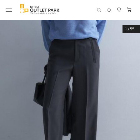
1
/
55