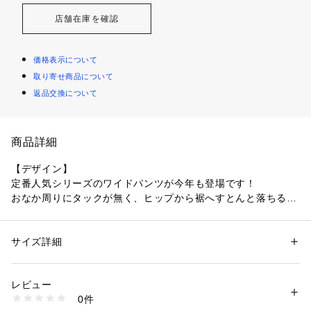
店舗在庫を確認
価格表示について
取り寄せ商品について
返品交換について
商品詳細
【デザイン】
定番人気シリーズのワイドパンツが今年も登場です！
おなか周りにタックが無く、ヒップから裾へすとんと落ちるす
っきりとしたシルエット。
イージーケア・接触冷感・UVカットと多機能付きなのも嬉し
いポイントです。
サイズ詳細
性別：
レディース
カテゴリー：
ファッション
 ＞ 
パンツ
 ＞ 
ロングパンツ
素材：ポリエステル100％
【素材感】
生産国：日本製
レビュー
ウールの長所とポリエステルの長所を掛け合わせたハイブリッ
商品番号：
1096000003099 
（モール）
0件
ド糸を使用した梳毛調合繊素材です。
153-61035 （ショップ）