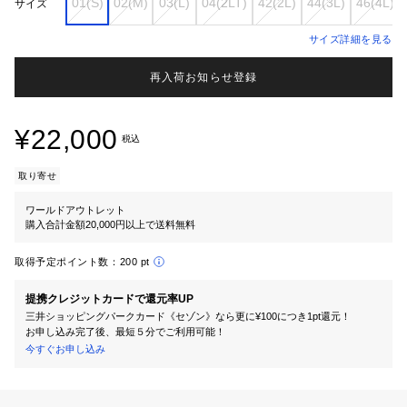
01(S)
02(M)
03(L)
04(2LT)
42(2L)
44(3L)
46(4L)
サイズ
サイズ詳細を見る
再入荷お知らせ登録
¥22,000
税込
取り寄せ
ワールドアウトレット
購入合計金額20,000円以上で送料無料
取得予定ポイント数：
200 pt
提携クレジットカードで還元率UP
三井ショッピングパークカード《セゾン》なら更に¥100につき1pt還元！
お申し込み完了後、最短５分でご利用可能！
今すぐお申し込み