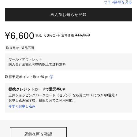
サイズ詳細を見る
再入荷お知らせ登録
¥6,600
¥16,500
60%OFF
税込
通常価格
取り寄せ
返品不可
ワールドアウトレット
購入合計金額20,000円以上で送料無料
取得予定ポイント数：
60 pt
提携クレジットカードで還元率UP
三井ショッピングパークカード《セゾン》なら更に¥100につき1pt還元！
お申し込み完了後、最短５分でご利用可能！
今すぐお申し込み
店舗在庫を確認