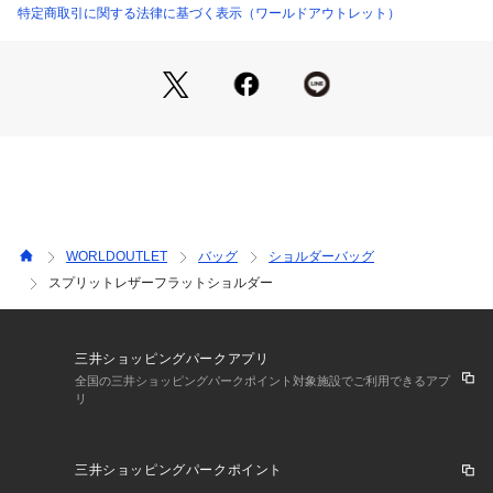
カラーはブラックとライトピンクの2色展開。
特定商取引に関する法律に基づく表示（ワールドアウトレット）
ブラックは端正でシックに、ライトピンクは柔らかな華やぎを
プラス。
【スタイリング】
ツイードジャケットやセットアップ、ワンピースに合わせて、
上品さと機能性を両立。
ブラック：
モノトーンやネイビー系の装いに。
きちんと感を底上げし、写真映えも◎。
WORLDOUTLET
バッグ
ショルダーバッグ
スプリットレザーフラットショルダー
ライトピンク：
ベージュやグレーのセレモニースタイルに軽やかな差し色とし
て。
春行事にも好相性。
三井ショッピングパークアプリ
お食事や普段使いにも。
全国の三井ショッピングパークポイント対象施設でご利用できるアプ
リ
必要な荷物がすっきり収まり、オン・オフ問わず活躍します。
【仕様】
三井ショッピングパークポイント
・ポケット数：内側×2