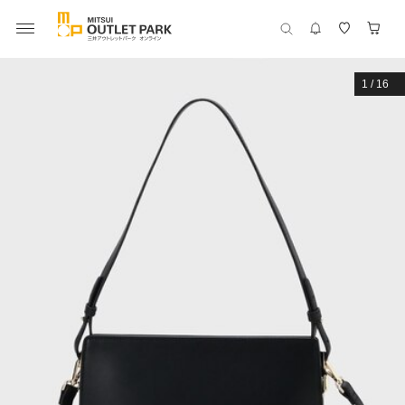
1
/
16