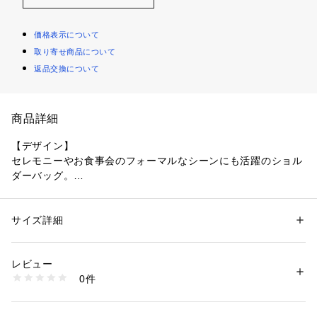
価格表示について
取り寄せ商品について
返品交換について
商品詳細
【デザイン】
セレモニーやお食事会のフォーマルなシーンにも活躍のショル
ダーバッグ。
素材は、良質感のある床革を使用。
表はスムース、内側はシュリンク型押しの異素材MIXで、開閉
のたびにさりげないコントラストが楽しめます。
サイズ詳細
性別：
レディース
短いショルダーと長いショルダーの2本セット。
カテゴリー：
バッグ
 ＞ 
ショルダーバッグ
素材：床革
どちらも取り外せて、肩掛け・斜め掛け・手持ち・クラッチの
生産国：中国製
レビュー
多彩な持ち方が可能。
商品番号：
1096000003156 
（モール）
0件
中はアコーディオン構造なので、見た目はコンパクトでも、ス
153-05020 （ショップ）
マホやミニ財布、ハンカチ、リップなど『必要な分』がきちん
と収まり、仕分けしやすい設計です。