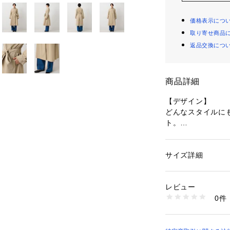
価格表示につ
取り寄せ商品
返品交換につ
商品詳細
【デザイン】
どんなスタイルに
ト。
比翼仕立てによる
プルでありながら
スプリットラグラ
サイズ詳細
性別：
レディース
ポートしつつ、縫
カテゴリー：
ファッ
素材：ポリエステル1
っています。
生産国：ベトナム製
レビュー
後ろ中心は動きや
商品番号：
10960000
0件
スタックのデザイ
153-95213 （ショ
【素材感】