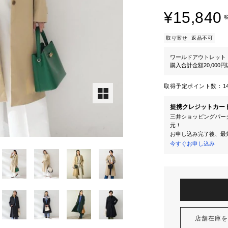
¥15,840
取り寄せ
返品不可
ワールドアウトレット
購入合計金額20,000
取得予定ポイント数：
1
提携クレジットカー
三井ショッピングパーク
元！
お申し込み完了後、最
今すぐお申し込み
店舗在庫