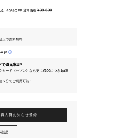
¥39,600
税込
60%OFF
通常価格
円以上で送料無料
44 pt
ドで還元率UP
カード《セゾン》なら更に¥100につき1pt還
短５分でご利用可能！
再入荷お知らせ登録
を確認