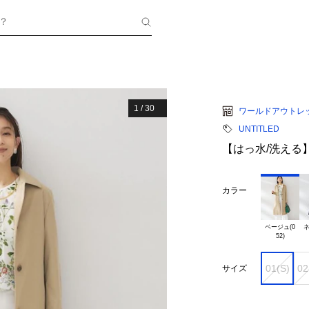
？
1
/
30
ワールドアウトレ
UNTITLED
【はっ水/洗える
カラー
ベージュ(0

ネ
01(S)
02
サイズ