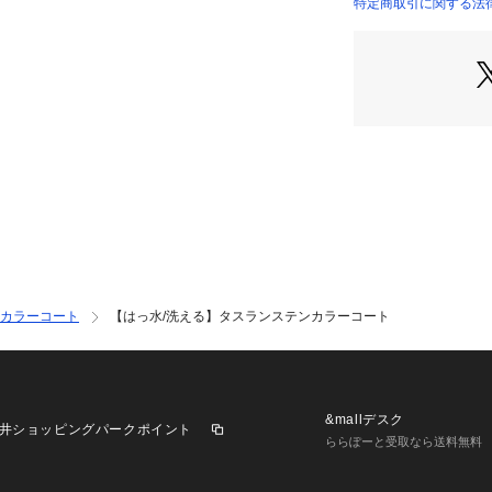
タスラン糸を使用
特定商取引に関する法
ステルで表現した
軽量で綺麗め過ぎ
性も特徴。
はっ水（水をはじ
【着こなしポイン
ベイカーパンツ（商
いただくのがおす
【仕様】
・ポケット数：横×
・裏地なし
カラーコート
【はっ水/洗える】タスランステンカラーコート
※照明の関係によ
合があります。ま
環境により、若干
ざいます。
&mallデスク
井ショッピングパークポイント
ららぽーと受取なら送料無料