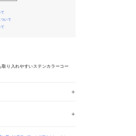
いて
について
いて
も取り入れやすいステンカラーコー
ミニマルなフロントデザインが、シン
洗練された印象の1着。
ンスリーブで肩周りの動きを柔軟にサ
い目を活かした個性的なデザインにな
ション
 ＞ 
アウター
 ＞ 
ステンカラーコート
00％ はっ水（水をはじきやすい）
すさとデザイン性を兼ね備えたボック
04265 
（モール）
ンになっています。
ップ）