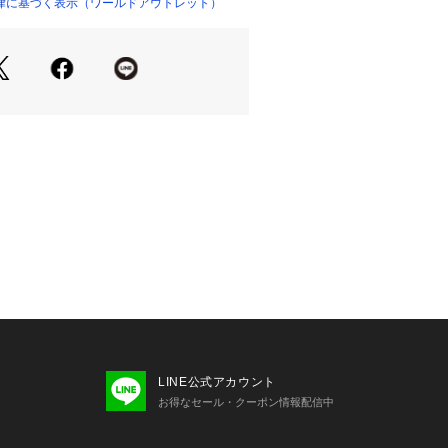
して綿ライクな天然な風合いをポリエ
律に基づく表示（ワールドアウトレット）
素材になります。
ない表面感とナチュラルなストレッチ
きやすい）機能付き。
ト】
品番号：153－65208）と合わせて
すめです。
2
り、実際よりも色味が違って見える場
た、パソコン・スマートフォンなどの
製品と画像のカラーが異なる場合もご
LINE公式アカウント
お得なセール・クーポン情報配信中