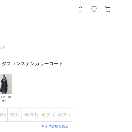
ット
】タスランステンカラーコート
イビー(0

(M)
03(L)
04(2LT)
42(2L)
44(3L)
46(4L)
48(5L)
50(6L)
00(X
サイズ詳細を見る