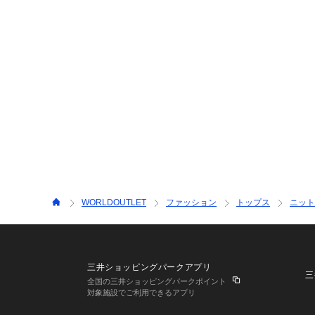
WORLDOUTLET
ファッション
トップス
ニット
三井ショッピングパークアプリ
三
全国の三井ショッピングパークポイント
対象施設でご利用できるアプリ