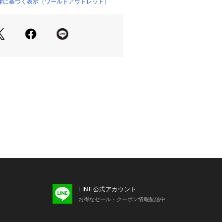
が空洞のネットの様な形状に撚糸した
律に基づく表示（ワールドアウトレット）
品な光沢感と適度なハリ感を持ち合わ
ファンシーヤーン。
ト】
をすっきり見せ、ロングスカートやワ
ランス。
っきりと見えがあらゆるボトムスに合
ツをレイヤードしたスタイルもおすす
り、実際よりも色味が違って見える場
た、パソコン・スマートフォンなどの
製品と画像のカラーが異なる場合もご
LINE公式アカウント
お得なセール・クーポン情報配信中