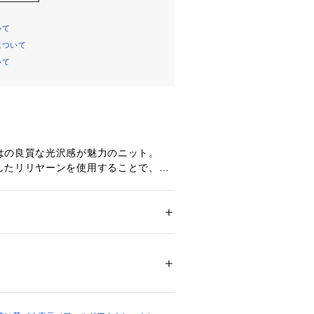
いて
について
いて
はの良質な光沢感が魅力のニット。
したリリヤーンを使用することで、表
した編地ながら軽やかな着心地を実現
り、キレイめカジュアルなスタイルに
ション
 ＞ 
トップス
 ＞ 
ニット・セーター
75％ ポリエステル25％ その他: ポリエステ
ショート丈でバランスよく着こなせま
品の本体はイタリアにおいて紡績しイタリアで
ています。）
04283 
（モール）
ップ）
ン単糸と強い光沢と透明感のあるポリ