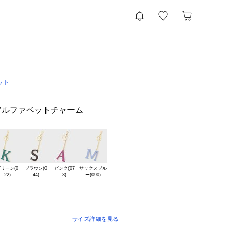
ット
注アルファベットチャーム
リーン(0

ブラウン(0

ピンク(07

サックスブル

サイズ詳細を見る