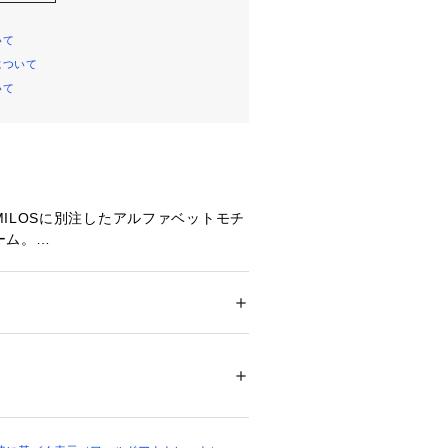
いて
について
いて
ILOSに別注したアルファベットモチ
ーム。
ルやシンボルで選べるプレイフルな存
ルドで、いつものバッグにワンポイン
ます。
ション
 ＞ 
財布・ケース
 ＞ 
キーケース・キー
ップに簡単に取り付けできるので、気
せて付け替えていただけます。
グリーン、M＝ライトブルー、S＝ブラ
04327 
（モール）
ップ）
トの5色展開です。