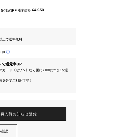
¥4,950
50%OFF
通常価格
円以上で送料無料
2 pt
ドで還元率UP
カード《セゾン》なら更に¥100につき1pt還
短５分でご利用可能！
再入荷お知らせ登録
を確認