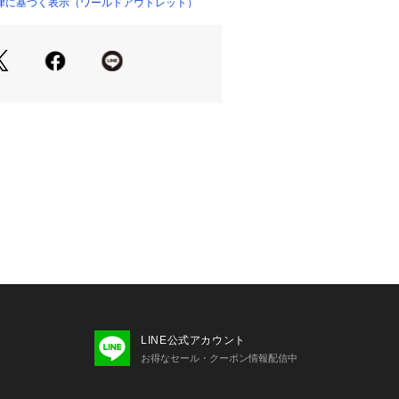
】
律に基づく表示（ワールドアウトレット）
やレザーバッグに合わせると、個性が
が引き締まります。
グにはグリーンやライトブルーを差し
かなアクセントになります。
ン系のバッグにはブラウンやホワイト
品で大人な印象になります。
ャームと重ね付けすると、よりパーソ
ズが楽しめます。
ん、ギフトとしても喜ばれるアイテム
り、実際よりも色味が違って見える場
た、パソコン・スマートフォンなどの
製品と画像のカラーが異なる場合もご
LINE公式アカウント
お得なセール・クーポン情報配信中