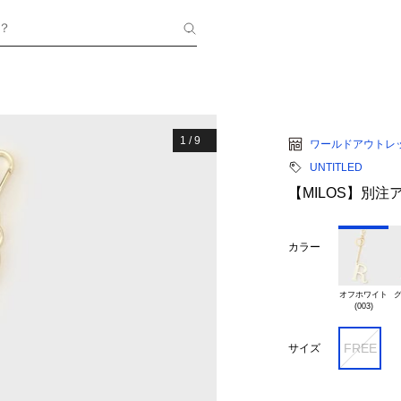
？
1
/
9
ワールドアウトレ
UNTITLED
【MILOS】別
カラー
オフホワイト

グ
FREE
サイズ