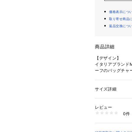
価格表示につ
取り寄せ商品
返品交換につ
商品詳細
【デザイン】
イタリアブランドM
ーフのバッグチャ
お好きなイニシャ
在感が魅力です。
金具は上品なゴー
サイズ詳細
性別：
レディース
トの華やぎを添え
カテゴリー：
ファッ
アクセサリー
ハンドルやストラ
素材：牛革
レビュー
分やシーンに合わ
生産国：イタリア製
0件
A＝ピンク、K＝
商品番号：
10960000
153-05430 （ショ
ウン、R＝ホワイ