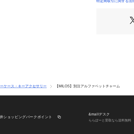
【コーディネート
特定商取引に関する法
シンプルなトート
際立ちコーデ全体
モノトーンのバッ
色にすると、軽や
ベージュやブラウ
を合わせると、上
スカーフや他のチ
ナルなカスタマイ
自分用にはもちろ
です。
※照明の関係によ
ーケース・キーアクセサリー
【MILOS】別注アルファベットチャーム
合があります。ま
環境により、若干
ざいます。
&mallデスク
井ショッピングパークポイント
ららぽーと受取なら送料無料