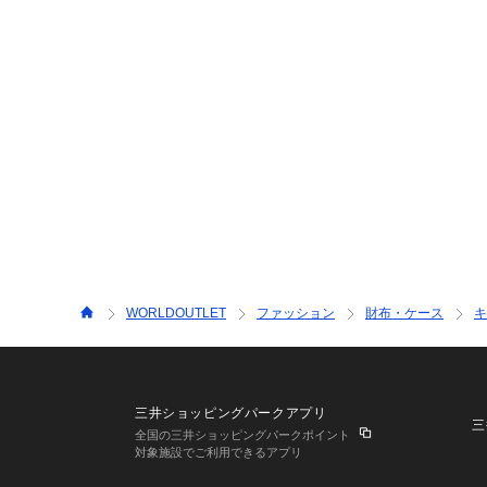
WORLDOUTLET
ファッション
財布・ケース
キ
三井ショッピングパークアプリ
三
全国の三井ショッピングパークポイント
対象施設でご利用できるアプリ