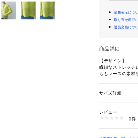
価格表示につ
取り寄せ商品
返品交換につ
商品詳細
【デザイン】
繊細なストレッチ
らもレースの素材
与えています。
クルーネックのベ
イルに取り入れや
サイズ詳細
性別：
レディース
ボタンを閉じても
カテゴリー：
ファッ
素材：本体: ポリエス
です。
ン100％
レビュー
生産国：ベトナム製
0件
【素材感】
商品番号：
10960000
153-35400 （ショ
シアー感のある繊
シンプルながらも