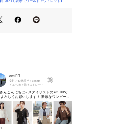
律に基づく表示（ワールドアウトレット）
く、エアリーで軽やかに仕上げていま
ト】
ことで、デイリーに取り入れた大人の
ルになっておすすめです。
ンナーにはシンプルなキャミソールや
わせ、透け感を際立たせたスタイリッ
スタイルを楽しんで。
リックなサンダルでも◎。
り、実際よりも色味が違って見える場
た、パソコン・スマートフォンなどの
製品と画像のカラーが異なる場合もご