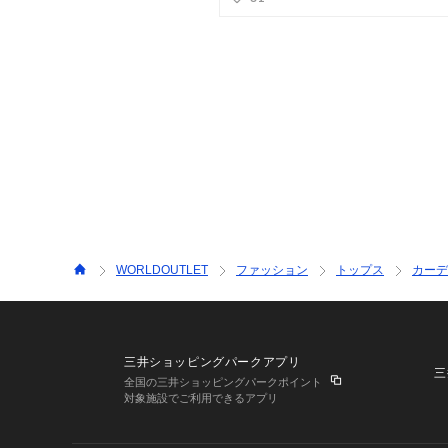
WORLDOUTLET
ファッション
トップス
カーデ
三井ショッピングパークアプリ
三
全国の三井ショッピングパークポイント
対象施設でご利用できるアプリ