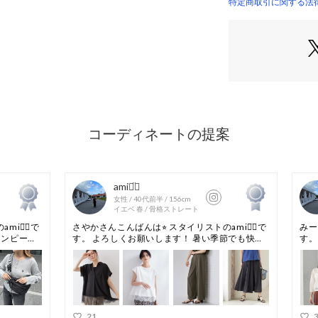
材になります。
特定商取引に関する法
ストレッチ性が良
す。
【着こなしポイン
デニムと合わせる
カジュアルスタイ
カーディガンのイ
タンクトップを合
シュなレイヤード
スニーカーやメタ
※照明の関係によ
合があります。ま
環境により、若干
ざいます。