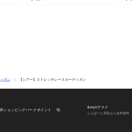
ィガン
【シアー】ストレッチレースカーディガン
&mallデスク
井ショッピングパークポイント
ららぽーと受取なら送料無料