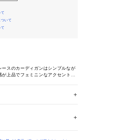
いて
について
いて
レースのカーディガンはシンプルなが
感が上品でフェミニンなアクセントを
ーシックなデザインは、あらゆるスタ
すい一枚。
開けても美しく着こなせるシルエット
ション
 ＞ 
トップス
 ＞ 
カーディガン
テル96％ ポリウレタン4％ 別布部分: コット
04409 
（モール）
ップ）
細なストレッチレース。
フェミニンな柄と表情感が今っぽい素