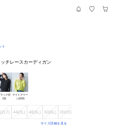
ット
レッチレースカーディガン
ラック(0

ライトグリー

(2LT)
44(3L)
48(5L)
50(6L)
00(XS)
サイズ詳細を見る