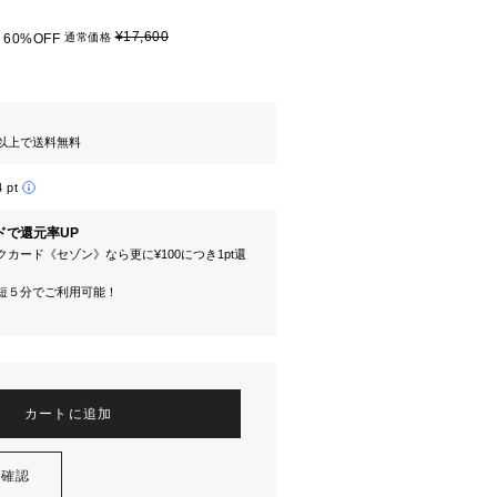
¥17,600
60%OFF
通常価格
円以上で送料無料
4 pt
ドで還元率UP
カード《セゾン》なら更に¥100につき1pt還
短５分でご利用可能！
カートに追加
を確認