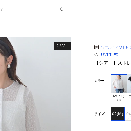
？
2
/
23
ワールドアウトレ
UNTITLED
【シアー】スト
カラー
ホワイト(0

ブ
02(M)
04
サイズ