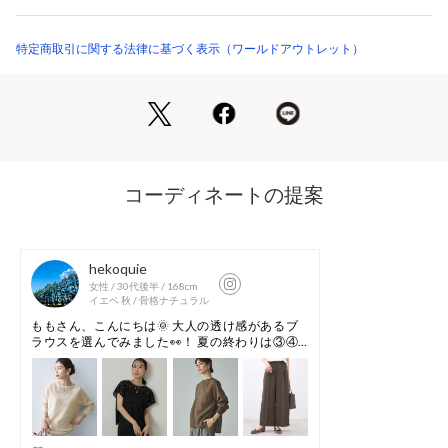
マニラ麻を原材料に、伝統のある『美濃和紙』を細く均一にス
リットした抄繊糸をリサイクル・ポリエステルと紙縒り（こよ
り）状に強く撚りをかけ、ニット編みにも適した伸度と強度を
特定商取引に関する法律に基づく表示（ワールドアウトレット）
持たせた素材。
麻に似た清涼感がありながらより軽くハリコシがあり、気温が
高く多湿な盛夏時期に適した素材感が特徴のアンタイトルオリ
ジナル素材です。
【着こなしポイント】
ワイドパンツやロングやナロースカートと合わせたシンプルな
スタイルに加え、アクセサリーや小物でアクセントを加えれば
さらに洗練された印象に。
袖を軽くブラウジングしてカジュアル感をプラスすれば、フラ
ットシューズやスニーカーとも好相性です。
オフィスにも休日にも、シーンを選ばず活躍します。
※照明の関係により、実際よりも色味が違って見える場合があ
ります。また、パソコン・スマートフォンなどの環境により、
若干製品と画像のカラーが異なる場合もございます。