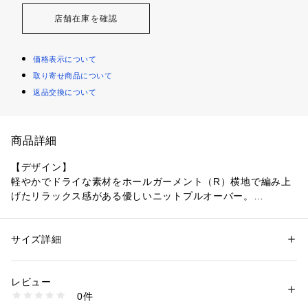
店舗在庫を確認
価格表示について
取り寄せ商品について
返品交換について
商品詳細
【デザイン】
軽やかでドライな素材をホールガーメント（R）横地で編み上
げたリラックス感がある優しいニットプルオーバー。
ざっくりした編地で、女性らしいボートネックが首元をすっき
り見せてくれます。
程よいゆとりのあるサイジングとコクーンシルエットが身体を
サイズ詳細
性別：
レディース
包み込み、自然体でいながらエレガントな印象に。
カテゴリー：
ファッション
 ＞ 
トップス
 ＞ 
ニット・セーター
素材：ポリエステル59％ 分類外繊維（和紙）41％
多色展開で好みのカラーが見つかる一着です。
生産国：日本製
レビュー
商品番号：
1096000004435 
（モール）
0件
【素材感】
153-15465 （ショップ）