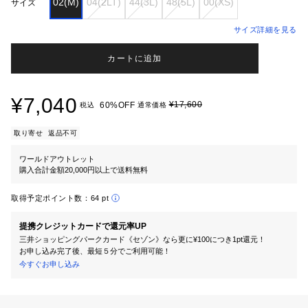
02(M)
04(2LT)
44(3L)
48(5L)
00(XS)
サイズ
サイズ詳細を見る
カートに追加
¥7,040
¥17,600
60%OFF
税込
通常価格
取り寄せ
返品不可
ワールドアウトレット
購入合計金額20,000円以上で送料無料
取得予定ポイント数：
64 pt
提携クレジットカードで還元率UP
三井ショッピングパークカード《セゾン》なら更に¥100につき1pt還元！
お申し込み完了後、最短５分でご利用可能！
今すぐお申し込み