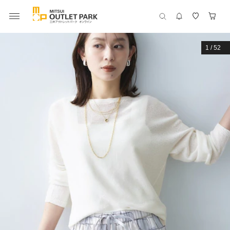
1
/
52