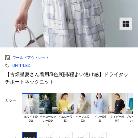
ワールドアウトレット
UNTITLED
【古畑星夏さん着用/8色展開/程よい透け感】ドライタッ
チボートネックニット
カラー
ホワイト(0

チャコールグ

イエロー(0

ベージュ(0

ブルー(09

ネイビー(0

ブルーグリ
レー(014
