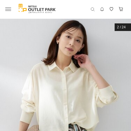
2
/
24