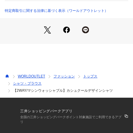
【着こなしポイント】
特定商取引に関する法律に基づく表示（ワールドアウトレット）
デニムやスラブパンツ（商品番号：153－65506）など、天然
見えのボトムとのコーデがおすすめです。
※照明の関係により、実際よりも色味が違って見える場合があ
ります。また、パソコン・スマートフォンなどの環境により、
若干製品と画像のカラーが異なる場合もございます。
WORLDOUTLET
ファッション
トップス
シャツ・ブラウス
【2WAY/マシンウォッシャブル】カシュクールデザインシャツ
三井ショッピングパークアプリ
全国の三井ショッピングパークポイント対象施設でご利用できるアプ
リ