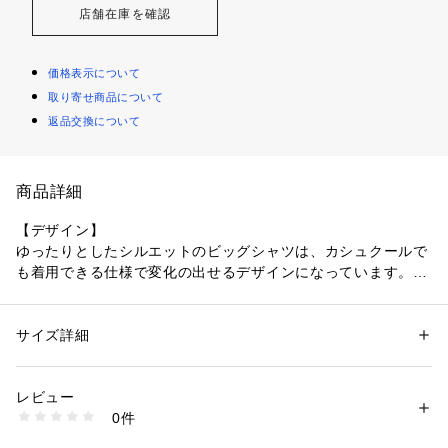
店舗在庫を確認
価格表示について
取り寄せ商品について
返品交換について
商品詳細
【デザイン】
ゆったりとしたシルエットのビッグシャツは、カシュクールで
も着用できる仕様で変化の出せるデザインになっています。
ドロップショルダーのリラックスしたシルエットが生み出す抜
け感が印象的で、季節やシーンを問わず活躍する一着です。
サイズ詳細
性別：
レディース
【素材感】
カテゴリー：
ファッション
 ＞ 
トップス
 ＞ 
シャツ・ブラウス
素材：ポリエステル100％
清涼感のある薄手のボイル素材。
生産国：ベトナム製
レビュー
ドライタッチな糸を使用し、天然繊維のような見え方が特徴。
商品番号：
1096000004503 
（モール）
0件
スラブっぽい表情感と繊細な凹凸感を出し、ナチュラル感を追
153-85519 （ショップ）
求した涼し気な夏を感じるナチュラルボイルになります。