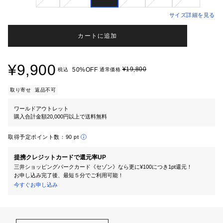
サイズ詳細を見る
カートに追加
¥9,900
¥19,800
50%OFF
税込
通常価格
取り寄せ
返品不可
ワールドアウトレット
購入合計金額20,000円以上で送料無料
取得予定ポイント数：
90 pt
提携クレジットカードで還元率UP
三井ショッピングパークカード《セゾン》なら更に¥100につき1pt還元！
お申し込み完了後、最短５分でご利用可能！
今すぐお申し込み