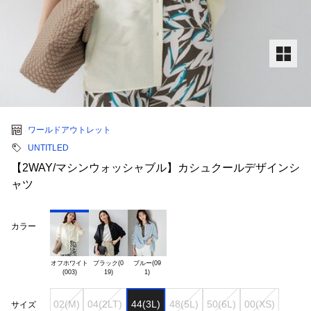
ワールドアウトレット
UNTITLED
【2WAY/マシンウォッシャブル】カシュクールデザインシ
ャツ
カラー
オフホワイト

ブラック(0

ブルー(09

02(M)
04(2LT)
44(3L)
48(5L)
50(6L)
00(XS)
サイズ