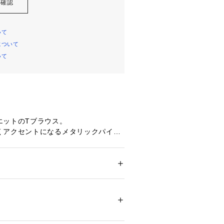
を確認
いて
について
いて
エットのTブラウス。
くアクセントになるメタリックパイピ
。
でジャケットのインナーにおすすめで
ション
 ＞ 
トップス
 ＞ 
シャツ・ブラウス
00％
％のジョーゼット素材。
04514 
（モール）
丸みのある膨らみ感、ドレープ感が特
ップ）