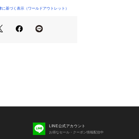
ト】
律に基づく表示（ワールドアウトレット）
ナーとしておすすめのアイテムです。
り、実際よりも色味が違って見える場
た、パソコン・スマートフォンなどの
製品と画像のカラーが異なる場合もご
LINE公式アカウント
お得なセール・クーポン情報配信中