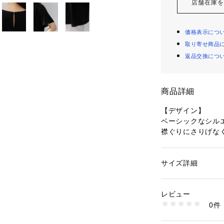
店舗在庫
価格表示につ
取り寄せ商品
返品交換につ
商品詳細
【デザイン】
ベーシックなシル
襟ぐりにさりげな
ングを施した一枚
程よいディテール
す。
サイズ詳細
性別：
レディース
カテゴリー：
ファッ
素材：ポリエステル1
【素材感】
生産国：ベトナム製
レビュー
ポリエステル100
商品番号：
10960000
0件
ソフトなタッチと
153-85507 （ショ
徴です。