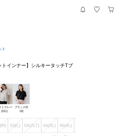
ット
ットインナー】シルキータッチTブ
イトグレー

ブラック(0

(M)
03(L)
04(2LT)
44(3L)
46(4L)
48(5L)
50(6L)
00(XS)