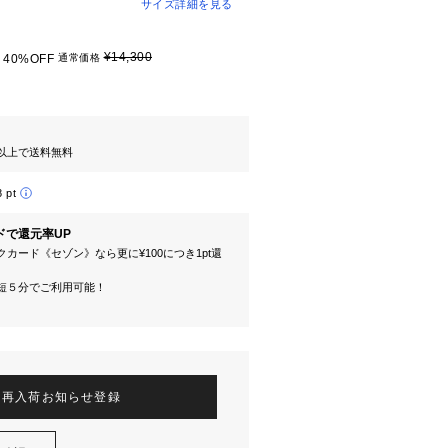
サイズ詳細を見る
¥14,300
40%OFF
通常価格
円以上で送料無料
8 pt
ドで還元率UP
カード《セゾン》なら更に¥100につき1pt還
短５分でご利用可能！
再入荷お知らせ登録