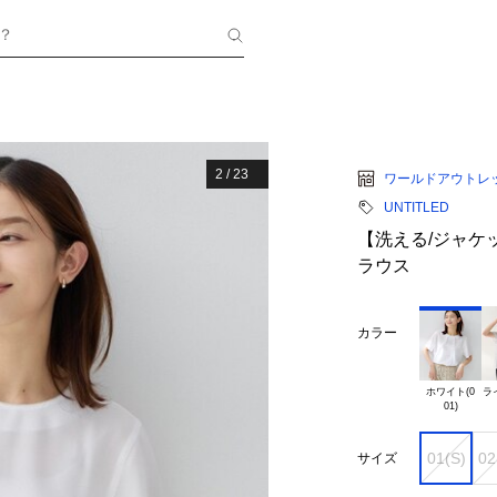
？
2
/
23
ワールドアウトレ
UNTITLED
【洗える/ジャケ
ラウス
カラー
ホワイト(0

ラ
01(S)
02
サイズ