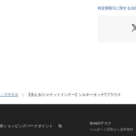
【着こなしポイン
特定商取引に関する法
ジャケットのイン
※照明の関係によ
合があります。ま
環境により、若干
ざいます。
・ブラウス
【洗える/ジャケットインナー】シルキータッチTブラウス
&mallデスク
井ショッピングパークポイント
ららぽーと受取なら送料無料