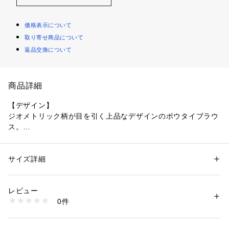
価格表示について
取り寄せ商品について
返品交換について
商品詳細
【デザイン】
ジオメトリック柄が目を引く上品なデザインのボウタイブラウ
ス。
フロントのボウタイが、フェミニンなエレガントさと華やかさ
を演出します。
ふんわりとした袖口にギャザーを施し、立体感のあるシルエッ
サイズ詳細
性別：
レディース
トをプラス。
カテゴリー：
ファッション
 ＞ 
トップス
 ＞ 
シャツ・ブラウス
素材：ポリエステル100％
程よいきちんと感とデザイン性を兼ね備えた一枚です。
生産国：日本製
レビュー
商品番号：
1096000004516 
（モール）
0件
【素材感】
153-85506 （ショップ）
きめ細やかで滑らかなタッチと気品のあるドレープ性が特徴の
生地を使用しています。