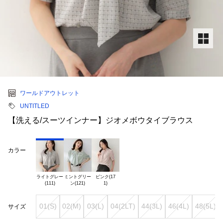
ワールドアウトレット
UNTITLED
【洗える/スーツインナー】ジオメボウタイブラウス
カラー
ライトグレー

ミントグリー

ピンク(17

01(S)
02(M)
03(L)
04(2LT)
44(3L)
46(4L)
48(5L)
サイズ