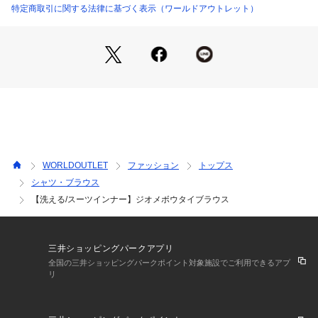
上品な綺麗めカラーをつけたジオメ柄が特徴。
特定商取引に関する法律に基づく表示（ワールドアウトレット）
【着こなしポイント】
スーツインナーとしておすすめのアイテムです。
※照明の関係により、実際よりも色味が違って見える場合があ
ります。また、パソコン・スマートフォンなどの環境により、
若干製品と画像のカラーが異なる場合もございます。
WORLDOUTLET
ファッション
トップス
シャツ・ブラウス
【洗える/スーツインナー】ジオメボウタイブラウス
三井ショッピングパークアプリ
全国の三井ショッピングパークポイント対象施設でご利用できるアプ
リ