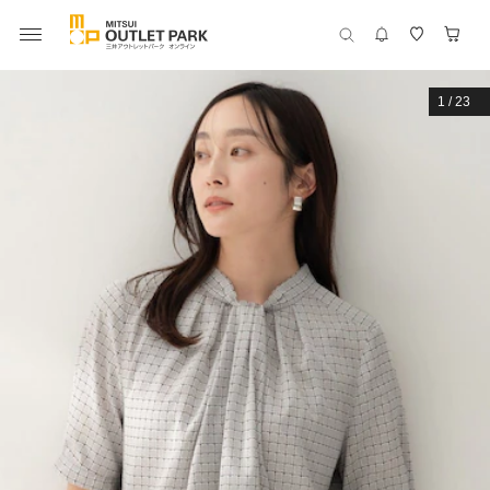
1
/
23