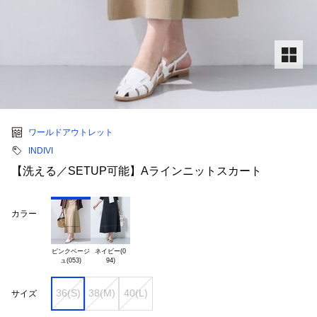
ワールドアウトレット
INDIVI
【洗える／SETUP可能】Aラインニットスカート
カラー
ピンクベージ

ネイビー(0

36(S)
38(M)
40(L)
サイズ