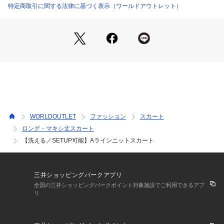
は、ワンピースのような統一感のある上品な着こなしに。
特定商取引に関する法律に基づく表示（ワールドアウトレット）
通勤やきちんとしたシーンにもおすすめです。
単品使いなら、シンプルなブラウスやコンパクトなニットをイ
ンして、スカートの美しいフレアシルエットを主役に。
Tシャツやサマーニットと合わせれば、程よくリラックス感の
ある大人カジュアルにも仕上がります。
足元はパンプスでフェミニンに、フラットシューズやサンダル
で軽やかに。
合わせるアイテム次第で幅広いスタイルを楽しめます。
【セットアップアイテム】
WORLDOUTLET
ファッション
スカート
カーディガン：127－35353
ロング・マキシ丈スカート
スカート：127－75353
【洗える／SETUP可能】Aラインニットスカート
【素材ポイント】
アセテート×ナイロンの素材を使用し、なめらかな肌触りとほ
のかな光沢感が魅力。
三井ショッピングパークアプリ
さらりと涼やかな着心地を叶えます。
全国の三井ショッピングパークポイント対象施設でご利用できるアプ
しわになりにくく、きちんと感をキープできるのも嬉しいポイ
リ
ント。
編み地は目の詰まったしっかりとしたスムース編みで、型崩れ