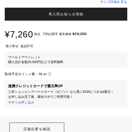
サイズ詳細を見る
再入荷お知らせ登録
¥7,260
¥24,200
70%OFF
税込
通常価格
取り寄せ
返品不可
ワールドアウトレット
購入合計金額20,000円以上で送料無料
取得予定ポイント数：
66 pt
提携クレジットカードで還元率UP
三井ショッピングパークカード《セゾン》なら更に¥100につき1pt還元！
お申し込み完了後、最短５分でご利用可能！
今すぐお申し込み
店舗在庫を確認