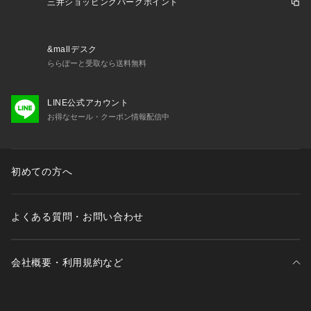
しにくく、美しいシルエットを演出します。
三井ショッピングパークポイント
【仕様】
・ポケットなし
&mallデスク
・ウエスト総ゴム
ららぽーと受取なら送料無料
・裏地なし
※ピンクベージュ（053）はやや透け感があるため、インナー
LINE公式アカウント
の着用をおすすめします。
お得なセール・クーポン情報配信中
※照明の関係により、実際よりも色味が違って見える場合があ
ります。また、パソコン・スマートフォンなどの環境により、
初めての方へ
若干製品と画像のカラーが異なる場合もございます。
よくある質問・お問い合わせ
会社概要・利用規約など
三井不動産が展開する商業施設一覧