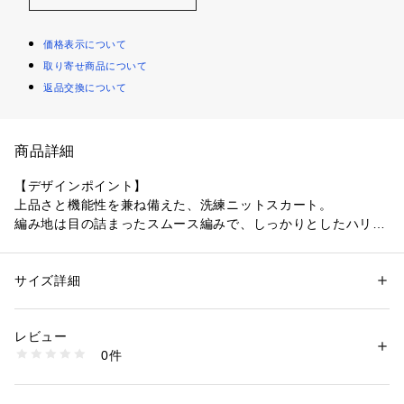
価格表示について
取り寄せ商品について
返品交換について
商品詳細
【デザインポイント】
上品さと機能性を兼ね備えた、洗練ニットスカート。
編み地は目の詰まったスムース編みで、しっかりとしたハリ感
がありながら型崩れしにくい仕様。
程よく広がるAラインシルエットが美しいフレアを描き、女性
らしい印象に導きます。
サイズ詳細
性別：
レディース
裾のシアーラインが軽やかな抜け感をプラスし、動くたびにさ
カテゴリー：
ファッション
 ＞ 
スカート
 ＞ 
ロング・マキシ丈スカート
素材：アセテート63％ ナイロン37％
りげない表情を演出します。
生産国：日本製
レビュー
オンにもオフにも活躍する、着回し力の高い一着です。
商品番号：
1096000004542 
（モール）
0件
127-75353 （ショップ）
【スタイリングポイント】
同素材のニットジャケットと合わせたセットアップスタイル