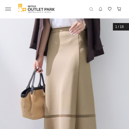
1
/
16