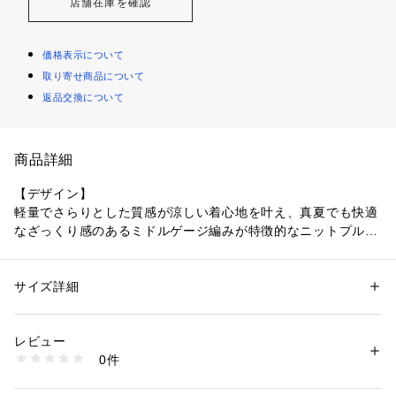
店舗在庫を確認
価格表示について
取り寄せ商品について
返品交換について
商品詳細
【デザイン】
軽量でさらりとした質感が涼しい着心地を叶え、真夏でも快適
なざっくり感のあるミドルゲージ編みが特徴的なニットプルオ
ーバー。
横に抜けた印象を与えるクルーネックと、ふんわりとゆとりの
あるシルエットでリラックス感を演出します。
サイズ詳細
性別：
レディース
6．5分袖で軽やかさをプラスしつつ、程よい肌見せで夏のおし
カテゴリー：
ファッション
 ＞ 
トップス
 ＞ 
ニット・セーター
素材：ポリエステル60％ 分類外繊維（紙）40％
ゃれを楽しめるアイテムです。
生産国：中国製
レビュー
商品番号：
1096000004544 
（モール）
0件
【素材感】
153-15573 （ショップ）
木材パルプを原材料に作られた抄繊糸とリサイクル・ポリエス