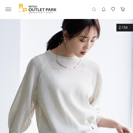
2
/
54