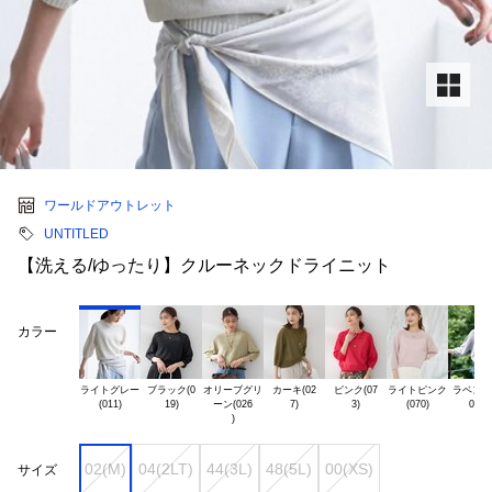
ワールドアウトレット
UNTITLED
【洗える/ゆったり】クルーネックドライニット
カラー
ライトグレー

ブラック(0

オリーブグリ

カーキ(02

ピンク(07

ライトピンク

ラベンダー
ーン(026

02(M)
04(2LT)
44(3L)
48(5L)
00(XS)
サイズ