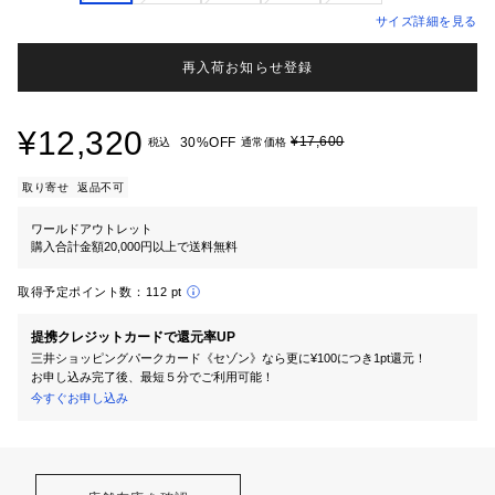
サイズ詳細を見る
再入荷お知らせ登録
¥12,320
¥17,600
30%OFF
税込
通常価格
取り寄せ
返品不可
ワールドアウトレット
購入合計金額20,000円以上で送料無料
取得予定ポイント数：
112 pt
提携クレジットカードで還元率UP
三井ショッピングパークカード《セゾン》なら更に¥100につき1pt還元！
お申し込み完了後、最短５分でご利用可能！
今すぐお申し込み