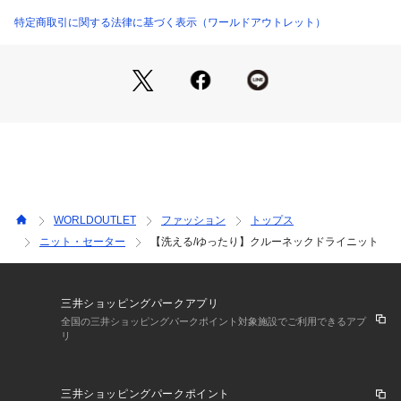
テルを撚り合わせ、盛夏時期に適した清涼感とざっくりしたミ
ドルゲージでも軽く、ハリコシのあるタッチが特徴の素材。
特定商取引に関する法律に基づく表示（ワールドアウトレット）
【着こなしポイント】
清涼感のあるワイドパンツやリネン素材のボトムと合わせて、
季節感を意識したスタイリングに最適。
タイトスカートと組み合わせればフェミニンな印象も楽しめま
す。
足元はフラットなサンダルやスニーカーで抜け感を出すのがお
すすめです。
袖の長さが絶妙なので、時計やブレスレットなどアクセサリー
使いで手元のコーディネートも楽しめます。
WORLDOUTLET
ファッション
トップス
ニット・セーター
【洗える/ゆったり】クルーネックドライニット
※照明の関係により、実際よりも色味が違って見える場合があ
ります。また、パソコン・スマートフォンなどの環境により、
若干製品と画像のカラーが異なる場合もございます。
三井ショッピングパークアプリ
全国の三井ショッピングパークポイント対象施設でご利用できるアプ
リ
三井ショッピングパークポイント