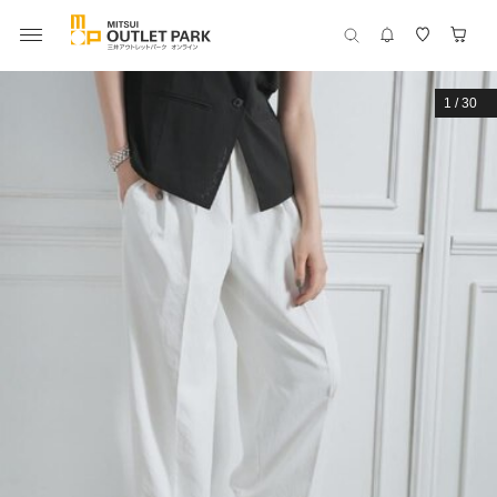
1
/
30