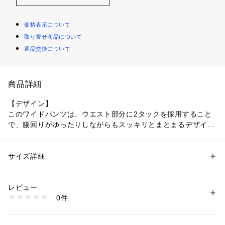
価格表示について
取り寄せ商品について
返品交換について
商品詳細
【デザイン】
このワイドパンツは、ウエスト部分に2タックを採用すること
で、腰回りがゆったりしながらもスッキリとまとまるデザイン
です。
素材特有の適度なハリ感がきれいなシルエットを形成し、動き
やすさも兼ね備えています。
サイズ詳細
性別：
レディース
ほどよい落ち感があり、シンプルな佇まいながらも、ディテー
カテゴリー：
ファッション
 ＞ 
パンツ
 ＞ 
ロングパンツ
素材：ポリエステル100％
ルへのこだわりを感じさせるデザインが特徴です。
生産国：ベトナム製
レビュー
日常からフォーマルなシーンまで幅広く活躍します。
商品番号：
1096000004549 
（モール）
0件
153-65515 （ショップ）
【素材感】
肉薄なのに白でも優秀に透けにくいのが特徴の素材。