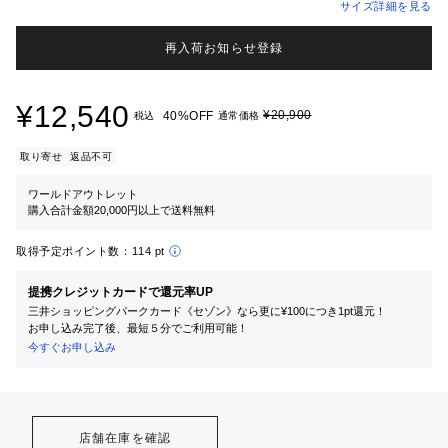
サイズ詳細を見る
再入荷お知らせ登録
¥12,540
¥20,900
40%OFF
税込
通常価格
取り寄せ
返品不可
ワールドアウトレット
購入合計金額20,000円以上で送料無料
取得予定ポイント数：
114 pt
提携クレジットカードで還元率UP
三井ショッピングパークカード《セゾン》なら更に¥100につき1pt還元！
お申し込み完了後、最短５分でご利用可能！
今すぐお申し込み
店舗在庫を確認