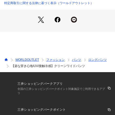
非常にさらっとした風合いで適度なストレッチ感、リラックス
特定商取引に関する法律に基づく表示（ワールドアウトレット）
感がありシーズン長く着用でき、快適な着心地を演出します。
夏には嬉しいUVカット、遮熱、接触冷感、吸水速乾機能も付
帯した素材になっております。
【仕様】
・ポケット数：横×2 後ろ×2
・前ファスナー
・ウエスト後ろゴム
・裏地なし
WORLDOUTLET
ファッション
パンツ
ロングパンツ
※オフホワイト（003）はやや透け感があります。
【楽な穿き心地/UV/接触冷感】クリーンワイドパンツ
※この製品は、太陽光線中の紫外線（UV）を通しにくくしま
す。この効果は永久的ではありません。
※この製品は、吸水速乾効果のある素材を使用しています。こ
の効果は永久的ではありません。
三井ショッピングパークアプリ
全国の三井ショッピングパークポイント対象施設でご利用できるアプ
リ
※照明の関係により、実際よりも色味が違って見える場合があ
ります。また、パソコン・スマートフォンなどの環境により、
三井ショッピングパークポイント
若干製品と画像のカラーが異なる場合もございます。