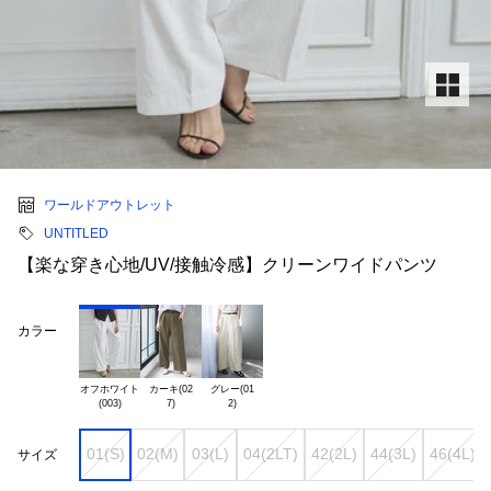
ワールドアウトレット
UNTITLED
【楽な穿き心地/UV/接触冷感】クリーンワイドパンツ
カラー
オフホワイト

カーキ(02

グレー(01

01(S)
02(M)
03(L)
04(2LT)
42(2L)
44(3L)
46(4L)
サイズ