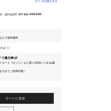
サイズ詳細を見る
¥28,600
込
60%OFF
通常価格
円以上で送料無料
04 pt
ドで還元率UP
カード《セゾン》なら更に¥100につき1pt還
短５分でご利用可能！
カートに追加