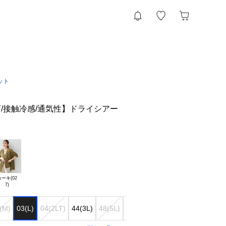
ット
/接触冷感/通気性】ドライシアー
ト
ーキ(02

(M)
03(L)
04(2LT)
44(3L)
48(5L)
50(6L)
00(XS)