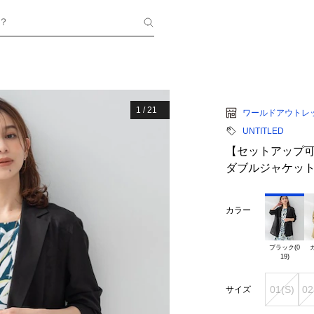
？
1
/
21
ワールドアウトレ
UNTITLED
【セットアップ可
ダブルジャケッ
カラー
ブラック(0

カ
01(S)
02
サイズ