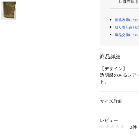
店舗在庫
価格表示につ
取り寄せ商品
返品交換につ
商品詳細
【デザイン】
透明感のあるシア
ト。
程よいオーバーサ
感を両立させるア
ダブルの打合せが
サイズ詳細
性別：
レディース
さのある仕上がり
カテゴリー：
ファッ
ト
良質でシンプルな
素材：ポリエステル1
レビュー
品格を感じさせま
生産国：ベトナム製
0件
商品番号：
10960000
153-45530 （ショ
【素材感】