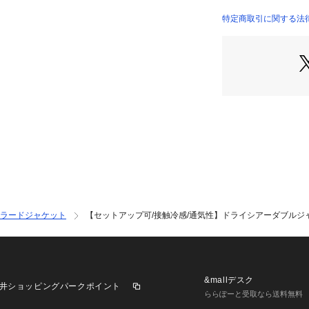
まるで綿の強撚の
質感とシャープさ
特定商取引に関する法
透け過ぎないのも
がら機能性も追求
接触冷感・通気性
【着こなしポイン
同素材のジレ（商品
するのもおすすめ
【スタッフ着用コ
163cm／普段の
ムS（01サイズ）
普段のM（02サ
シアージャケット
ラードジャケット
【セットアップ可/接触冷感/通気性】ドライシアーダブルジ
で羽織れます。
冷房対策にカバン
もなりにくく重宝
【仕様】
&mallデスク
井ショッピングパークポイント
・ポケット数：横×
ららぽーと受取なら送料無料
・裏地なし