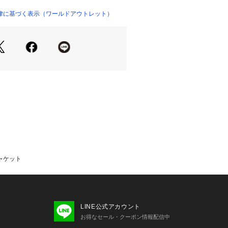
オーガンジーのようなドライタッチな
が特徴なシアー素材。
律に基づく表示（ワールドアウトレット）
ポイントで、ファッション性がありな
した素材になります。
／機能付帯。
ト】
番号153－45532）とセットで着用
です。
メント】
サイズ：トップスM（02サイズ）、ボト
／着用サイズ： M（02サイズ）
イズ）でちょうどよく着用できました。
ですが透けすぎず、カーディガン感覚
ャケット
に入れて持ち歩いていますが、しわに
しています。
LINE公式アカウント
2
お得なセール・クーポン情報配信中