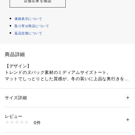
店舗在庫を確認
価格表示について
取り寄せ商品について
返品交換について
商品詳細
【デザイン】
トレンドのヌバック素材のミディアムサイズトート。
マットでしっとりとした質感が、冬の装いに上品な奥行きをプ
ラスします。
ブランドロゴ入りチャームがワンポイント。
シンプルなトートにほどよいアクセントを添え、きちんと感も
サイズ詳細
性別：
レディース
演出。
カテゴリー：
バッグ
 ＞ 
トートバッグ
素材：合成皮革
ショルダーベルト付きで持ち方のアレンジが可能。
レビュー
手持ち・肩掛け・コーデに合わせた使い分けが叶います。
商品番号：
1096000004660 
（モール）
0件
ライトベージュ／ピンク／キャメルの3色展開。
153-01060 （ショップ）
軽やか・フェミニン・ベーシックと、冬の気分に合わせて選べ