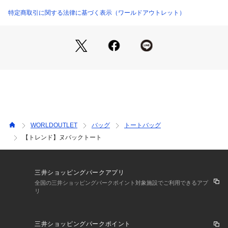
ます。
ギフトにもおすすめな、季節感と実用性を兼ね備えた一品で
特定商取引に関する法律に基づく表示（ワールドアウトレット）
す。
製品の特徴について
この製品は、素材の特性上、擦れなどにより表面にキズがつき
やすく、また雨などで濡れると、しみが残ったり色落ちするこ
とがあります。
以上の点をご留意の上、お買い求め下さい。
【スタイリング】
コートやニットの温かみと好相性。
WORLDOUTLET
バッグ
トートバッグ
ヌバックのマットな表情がコーデを上品に引き締めます。
【トレンド】ヌバックトート
通勤はハンド持ちでスマートに、週末はストラップを活かして
斜め掛けで身軽に。
デイリーの必需品をすっきり収めつつ、装いに季節感と上品さ
を添えてくれます。
三井ショッピングパークアプリ
全国の三井ショッピングパークポイント対象施設でご利用できるアプ
リ
【仕様】
・ポケット数：内側×1
三井ショッピングパークポイント