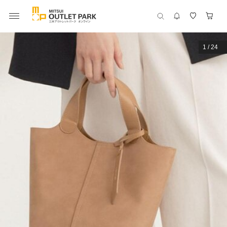
1
/
24