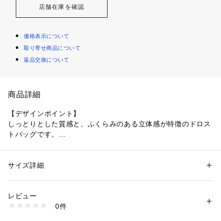
店舗在庫を確認
価格表示について
取り寄せ商品について
返品交換について
商品詳細
【デザインポイント】
しっとりとした質感と、ふくらみのある立体感が特徴のドロス
トバッグです。
やわらかな合皮を使い、見た目に重さを感じにくい軽やかな仕
上がりとなっており、口を絞ることで、シルエットに表情が生
まれるます。
サイズ詳細
性別：
レディース
ふかふかとした丸みのあるフォルムに、編み込みのチャームが
カテゴリー：
バッグ
 ＞ 
トートバッグ
素材：本体: 合成皮革 裏地: ポリエステル100％
ほどよいアクセントを添えます。
生産国：中国製
レビュー
持つだけで、装いに奥行きが出る一品です。
商品番号：
1096000004672 
（モール）
0件
127-07135 （ショップ）
【スタイリングポイント】