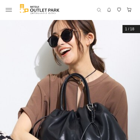
1
/
18