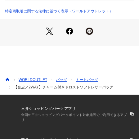
肩掛けも可能で収まりがよく、日常使いにも取り入れやすいバ
ランスです。
特定商取引に関する法律に基づく表示（ワールドアウトレット）
きれいめな着こなしにも、カジュアルなスタイルにもなじみや
すく、荷物が多い日も安心の容量です。
いつもの装いに、さりげなく存在感を添えてくれます。
【仕様】
・ポケット数：内側×3
※照明の関係により、実際よりも色味が違って見える場合があ
ります。また、パソコン・スマートフォンなどの環境により、
WORLDOUTLET
バッグ
トートバッグ
若干製品と画像のカラーが異なる場合もございます。
【合皮／2WAY】チャーム付きドロストソフトレザーバッグ
三井ショッピングパークアプリ
全国の三井ショッピングパークポイント対象施設でご利用できるアプ
リ