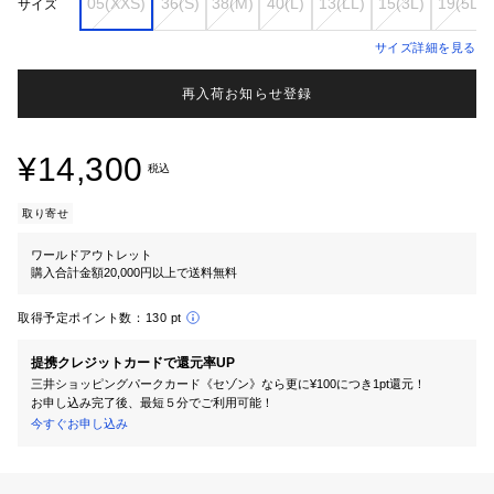
05(XXS)
36(S)
38(M)
40(L)
13(LL)
15(3L)
19(5L)
サイズ
サイズ詳細を見る
再入荷お知らせ登録
¥14,300
税込
取り寄せ
ワールドアウトレット
購入合計金額20,000円以上で送料無料
取得予定ポイント数：
130 pt
提携クレジットカードで還元率UP
三井ショッピングパークカード《セゾン》なら更に¥100につき1pt還元！
お申し込み完了後、最短５分でご利用可能！
今すぐお申し込み