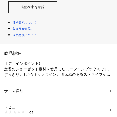
店舗在庫を確認
価格表示について
取り寄せ商品について
返品交換について
商品詳細
【デザインポイント】
定番のジョーゼット素材を使用したスーツインブラウスです。
すっきりとしたVネックラインと清涼感のあるストライプがポ
イント。
シンプルになりすぎないよう、袖口に切替を入れてあります。
サイズ詳細
性別：
レディース
【スタイリングポイント】
カテゴリー：
ファッション
 ＞ 
トップス
 ＞ 
シャツ・ブラウス
素材：ポリエステル100％
1枚着ブラウスとしても、ジャケットインブラウスとしても活
生産国：ベトナム製
レビュー
躍するアイテムです。
商品番号：
1096000004674 
（モール）
0件
合わせるアイテムを問わずパンツやスカートスタイルともマル
127-86806 （ショップ）