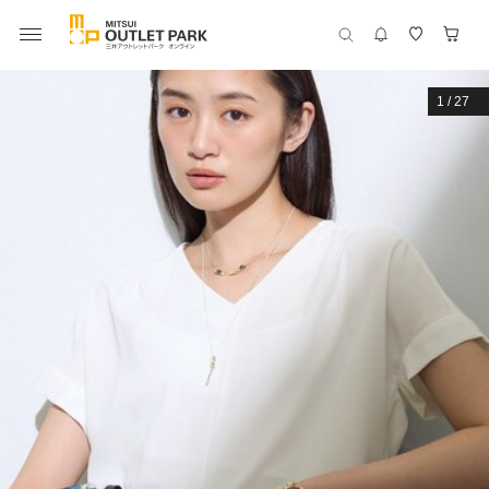
1
/
27