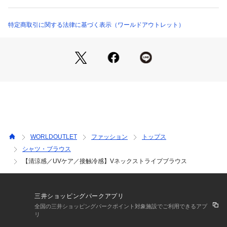
チに着こなしていただけます。
【素材ポイント】
特定商取引に関する法律に基づく表示（ワールドアウトレット）
梨の皮のような細かい凹凸感のある表情が特徴のジョーゼット
に、マルチストライプをプリントした素材になります。
シルキーな光沢を持った清涼感のある着心地と、透けにくい程
よい肉感が特徴です。
UVケア性／接触冷感性を兼ね備えた、シワになりにくくお手
入れが簡単な素材になっております。
※この製品は、太陽光線中の紫外線（UV）を通しにくくしま
す。この効果は永久的ではありません。
WORLDOUTLET
ファッション
トップス
シャツ・ブラウス
※照明の関係により、実際よりも色味が違って見える場合があ
【清涼感／UVケア／接触冷感】Vネックストライプブラウス
ります。また、パソコン・スマートフォンなどの環境により、
若干製品と画像のカラーが異なる場合もございます。
三井ショッピングパークアプリ
全国の三井ショッピングパークポイント対象施設でご利用できるアプ
リ