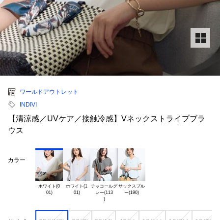
ワールドアウトレット
INDIVI
【清涼感／UVケア／接触冷感】Vネックストライプブラ
ウス
カラー
ホワイト(0

ホワイト(1

チャコールグ

サックスブル

レー(113
