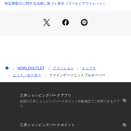
TOP染色の極細番手セミ梳毛糸を高密度な18Gで編み立て、ウ
特定商取引に関する法律に基づく表示（ワールドアウトレット）
ール混の膨らみやソフトさがありつつ、極薄手で綺麗目な表面
感が特徴の素材。
【着こなしポイント】
ワイドパンツやテーパードパンツに合わせ、軽くジャケットを
羽織れば、肩の力が抜けたきれいめスタイルに。
フロントを軽くタックインするとよりすっきりした印象に仕上
がります。
WORLDOUTLET
ファッション
トップス
※照明の関係により、実際よりも色味が違って見える場合があ
ニット・セーター
ファインゲージニットプルオーバー
ります。また、パソコン・スマートフォンなどの環境により、
若干製品と画像のカラーが異なる場合もございます。
三井ショッピングパークアプリ
全国の三井ショッピングパークポイント対象施設でご利用できるアプ
リ
三井ショッピングパークポイント