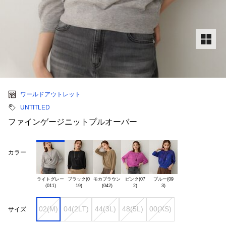
ワールドアウトレット
UNTITLED
ファインゲージニットプルオーバー
カラー
ライトグレー

ブラック(0

モカブラウン

ピンク(07

ブルー(09

02(M)
04(2LT)
44(3L)
48(5L)
00(XS)
サイズ