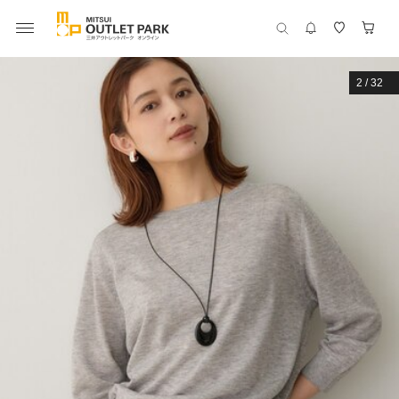
2
/
32