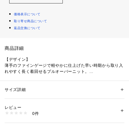
価格表示について
取り寄せ商品について
返品交換について
商品詳細
【デザイン】
薄手のファインゲージで軽やかに仕上げた早い時期から取り入
れやすく長く着回せるプルオーバーニット。
すっきりとしたベーシックな表情に、ほどよいゆとりで今の気
分を添えた一枚。
肘が隠れる袖丈が端正さと安心感を両立し、一枚でもきちんと
サイズ詳細
性別：
レディース
見え。
カテゴリー：
ファッション
 ＞ 
トップス
 ＞ 
ニット・セーター
素材：ポリエステル47％ 毛33％ アクリル20％
ジャケットのインにも収まりやすく、ジャケットを重ねれば、
生産国：中国製
レビュー
通勤にも頼れる着回し力があり、オンにもオフにも使いやすい
商品番号：
1096000004820 
（モール）
0件
デザインです。
153-17356 （ショップ）
【素材感】