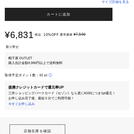
サイズ詳細を見る
カートに追加
¥6,831
¥7,590
10%OFF
税込
通常価格
取り寄せ
帽子屋 OUTLET
購入合計金額4,990円以上で送料無料
取得予定ポイント数：
62 pt
提携クレジットカードで還元率UP
三井ショッピングパークカード《セゾン》なら更に¥100につき1pt還元！
お申し込み完了後、最短５分でご利用可能！
今すぐお申し込み
店舗在庫を確認