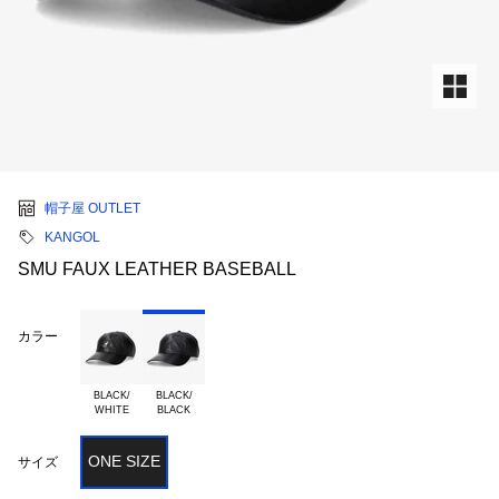
帽子屋 OUTLET
KANGOL
SMU FAUX LEATHER BASEBALL
カラー
BLACK/

BLACK/

ONE SIZE
サイズ