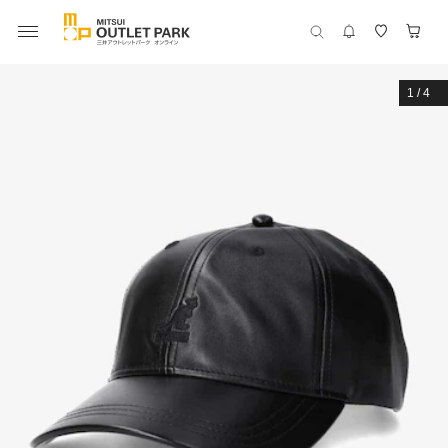
1
/
4