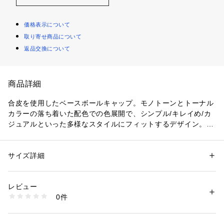
価格表示について
取り寄せ商品について
返品交換について
商品詳細
合皮を使用したベースボールキャップ。モノトーンとトーナル
カラーの落ち着いた配色での色展開で、シンプル/キレイめ/カ
ジュアルといった多様なスタイルにフィットするデザイン。日
本限定商品
サイズ詳細
性別：
レディース
メンズ
カテゴリー：
ファッション
 ＞ 
帽子・ヘアアクセサリー
 ＞ 
キャップ
素材：合成皮革
生産国：中国製
レビュー
商品番号：
1096100000007 
（モール）
0件
240069605 （ショップ）