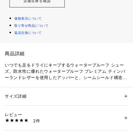
店舗在庫を確認
価格表示について
取り寄せ商品について
返品交換について
商品詳細
いつでも足をドライにキープするウォータープルーフ シュー
ズ。防水性に優れたウォータープルーフ プレミアム ティンバ
ーランドレザーを使用したアッパーと、シームシールド構造が
特徴です。トラクションを向上させるグリップスティックラバ
ー アウトソールとオーソライトのフットベッドが快適な履き
心地を提供します。
サイズ詳細
性別：
メンズ
カテゴリー：
シューズ
 ＞ 
その他シューズ
素材：ヌバックレザー
生産国：バングラデシュ ,カンボジア
レビュー
商品番号：
1096200000029 
（モール）
2件
0A699p （ショップ）