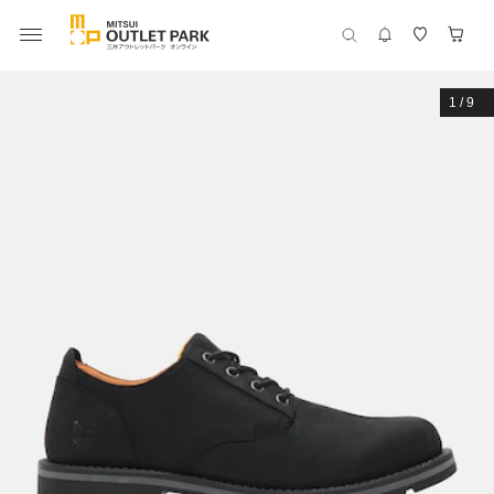
1
/
9