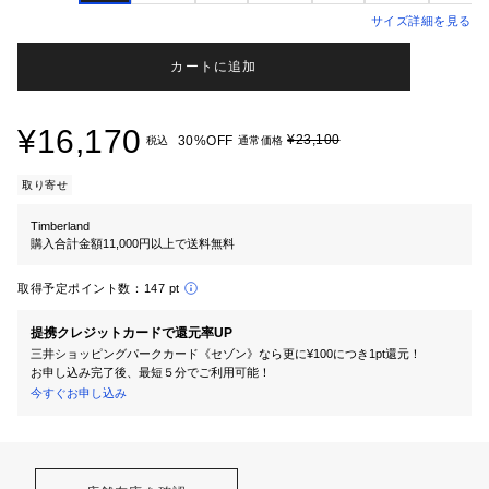
サイズ詳細を見る
カートに追加
¥16,170
¥23,100
30%OFF
税込
通常価格
取り寄せ
Timberland
購入合計金額11,000円以上で送料無料
取得予定ポイント数：
147 pt
提携クレジットカードで還元率UP
三井ショッピングパークカード《セゾン》なら更に¥100につき1pt還元！
お申し込み完了後、最短５分でご利用可能！
今すぐお申し込み