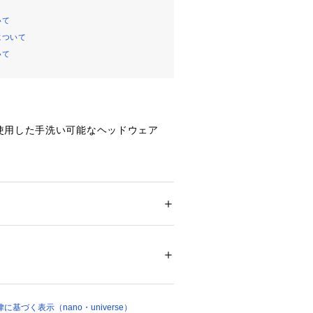
いて
について
いて
使用した手洗い可能なヘッドウェア
が可能なペーパークロスの中折れハッ
材を使用しているため、手洗いが可能
ション
 ＞ 
帽子・ヘアアクセサリー
 ＞ 
キャッ
維(紙)100％　裏地：ポリエステル100％
ュの2カラー展開で、夏を彩るヘッド
ついては、商品の品質表示タグをご覧くださ
00027 
（モール）
節が可能なペーパークロスの中折れハ
基づく表示（nano・universe）
ョップ）