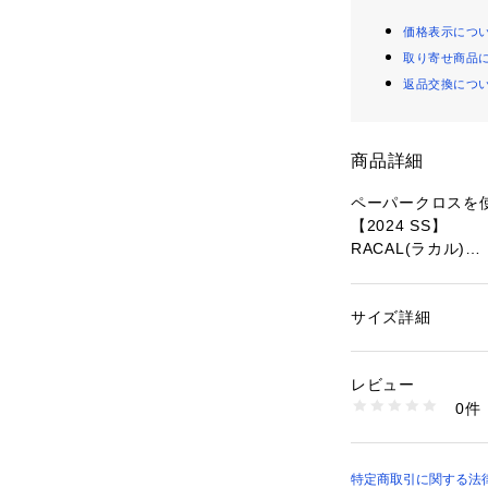
価格表示につ
取り寄せ商品
返品交換につ
商品詳細
ペーパークロスを
【2024 SS】
RACAL(ラカル)
フィット感の調節
ト。
サイズ詳細
性別：
メンズ
ウォッシャブル素
カテゴリー：
ファッ
プ
なアイテム。
素材：表地：分類外繊
レビュー
ブラックとベージ
生産国：日本製
0件
ウェア。
洗濯：-
※詳しい洗濯方法に
い
―DETAIL―
商品番号：
10966000
・フィット感の調
特定商取引に関する法律に
6704139037 （シ