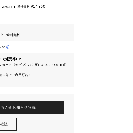
¥14,300
50%OFF
通常価格
円以上で送料無料
5 pt
ドで還元率UP
カード《セゾン》なら更に¥100につき1pt還
短５分でご利用可能！
再入荷お知らせ登録
を確認