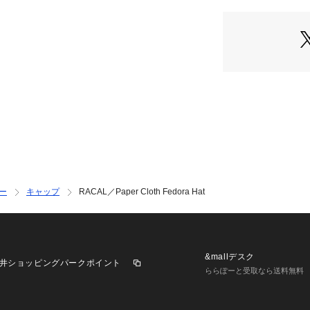
ット
・内側にサイズ調
・ブラックとベー
・単色のシンプル
―FABRIC―
・ペーパーファイ
・手洗いに対応し
メーカーNo:RL-24
RACAL(ラカル)
2003年ブランド
ー
キャップ
RACAL／Paper Cloth Fedora Hat
基本コンセプトとし、
り、安全かつ安定
れた良品の提供を
として15年間で
りやすく日本人の
&mallデスク
井ショッピングパークポイント
ベースに、シーズ
ららぽーと受取なら送料無料
表し続けておりま