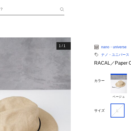
？
1
/
1
nano・universe
ナノ・ユニバース
RACAL／Paper Cl
カラー
ベージュ
Ｌ
サイズ