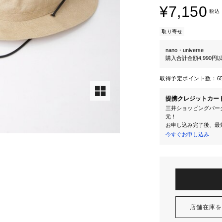
¥7,150
税込
取り寄せ
nano・universe
購入合計金額4,990
取得予定ポイント数：
6
提携クレジットカー
三井ショッピングパーク
元！
お申し込み完了後、最
今すぐお申し込み
店舗在庫