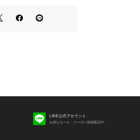
整のためのテープを配置
ジュの2カラー展開
なデザイン
バーを本体部分に採用
たウォッシャブル素材
-1345
発足以来、「被ってみたくなる帽子」を
日本製（Made in Japan）に拘
した製造工程、品質管理により洗練さ
心がけております。 帽子専門メーカー
培ったスキルとスタイル「シンプルで被
頭型にフィットするヘッドウェア」を
LINE公式アカウント
ン毎テーマを掲げ、コレクションを発
お得なセール・クーポン情報配信中
す。