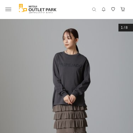
1
/
8