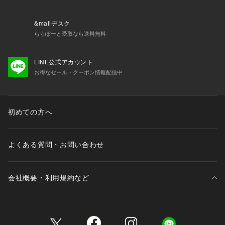
・ウエストはリラックス感あるゴム仕様
・伸縮性あるニットで程よくフィットするサイズ感
&mallデスク
【推奨サイズ】
ららぽーと受取なら送料無料
XSサイズ: 154-158cm
Sサイズ: 154-158cm
LINE公式アカウント
Mサイズ: 158-162cm
お得なセール・クーポン情報配信中
Lサイズ: 162-166cm
※標準体型を基にした目安でございます。予めご理解、ご了承
の上お買い求めください。
※該当の無いサイズも記載しておりますので、展開サイズをご
初めての方へ
参考ください。
■取扱方法
よくある質問・お問い合わせ
引っかけに、ご注意下さい。ネットを使用してください。形を
ととのえてから干して下さい。あて布を使用してください。ゴ
ム部分には、アイロンを当てないで下さい。
会社概要・利用規約など
※サンプルにて撮影、採寸を行う為、実際にお届けする商品と
仕様やサイズが異なる場合がございます。予約時は生産の都合
三井不動産が展開する商業施設一覧
上、お届け予定時期が前後する場合もございますので、予めご
了承下さい。