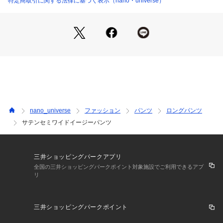
特定商取引に関する法律に基づく表示（nano・universe）
ンツ
・膝～裾にかけてすっきり見えるようパターンに拘った縦長セ
ミワイドシルエット
・イージーに見えないように仕上げたフロントあき見せのディ
テール
・合わせるトップスを選ばす幅広いシーンで着回せるデザイン
・通勤、休日スタイル、ご自宅用にも活躍
―FABRIC―
・横糸にCEY糸(弾力性、ふくらみのあるナチュラルストレッ
nano_universe
ファッション
パンツ
ロングパンツ
チ糸)を使用したサテン生地
サテンセミワイドイージーパンツ
・ふくらみが出てぺらっとせず透け感も抑えられた素材
・ほのかにストレッチも効いた穿き心地が良い素材
・上品な光沢とヴィンテージ感のある見え方が特徴
・手洗いに対応したウォッシャブル素材
三井ショッピングパークアプリ
全国の三井ショッピングパークポイント対象施設でご利用できるアプ
リ
■取扱方法
押し洗いをして下さい。濃色と白・淡色物は分けて洗って下さ
い。濡れたままの放置や、長時間の浸漬はしないで下さい。あ
三井ショッピングパークポイント
て布を使用してください。裏返してネットに入れてください。
摩擦や引っかけに、ご注意下さい。