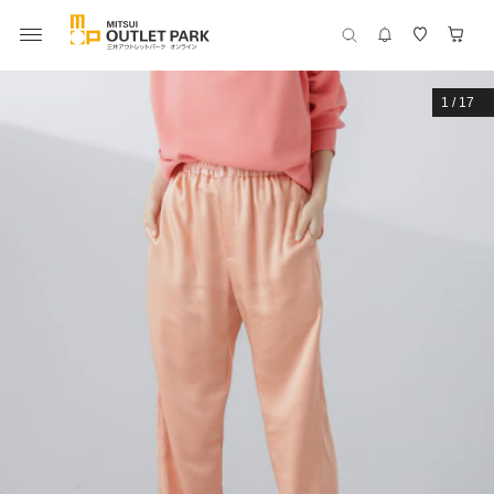
1
/
17