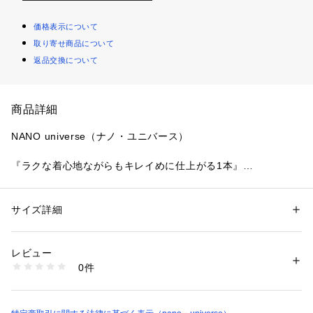
価格表示について
取り寄せ商品について
返品交換について
商品詳細
NANO universe（ナノ・ユニバース）
『ラクな着心地ながらもキレイめに仕上がる1本』
ラクな着心地ながらもキレイめに仕上がるサテンイージーパン
ツ。膝～裾にかけてすっきり見えるよう拘ったシルエットに、
イージーに見えないようフロントはあき見せのディテールを採
サイズ詳細
性別：
レディース
用しました。合わせるトップスを選ばす幅広いシーンで着回せ
カテゴリー：
ファッション
 ＞ 
パンツ
 ＞ 
ロングパンツ
素材：ポリエステル 100%
るので、通勤から休日スタイルまで重宝します。
生産国：中国製
レビュー
洗濯：手洗い 漂白× アイロン150℃ ドライ弱い タンブル乾燥× 吊り干し 
0件
◆デイリーコーデの救世主、ラクしてきちんと見えパンツ◆
ウェット非常に弱い
※詳しい洗濯方法については、商品の品質表示タグをご覧ください
商品番号：
1096600000174 
（モール）
―DETAIL―
6694127305 （ショップ）
・ラクな着心地ながらもキレイめに仕上がるサテンイージーパ