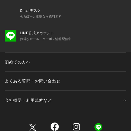
※サンプルにて撮影、採寸を行う為、実際にお届けする商品と
&mallデスク
仕様やサイズが異なる場合がございます。予約時は生産の都合
ららぽーと受取なら送料無料
上、お届け予定時期が前後する場合もございますので、予めご
了承下さい。
LINE公式アカウント
お得なセール・クーポン情報配信中
model 1: H165cm 着用サイズ: M
model 2: H171cm 着用サイズ: M
初めての方へ
よくある質問・お問い合わせ
会社概要・利用規約など
三井不動産が展開する商業施設一覧