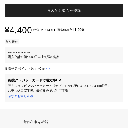
再入荷お知らせ登録
¥4,400
¥11,000
60%OFF
税込
通常価格
取り寄せ
nano・universe
購入合計金額4,990円以上で送料無料
取得予定ポイント数：
40 pt
提携クレジットカードで還元率UP
三井ショッピングパークカード《セゾン》なら更に¥100につき1pt還元！
お申し込み完了後、最短５分でご利用可能！
今すぐお申し込み
店舗在庫を確認